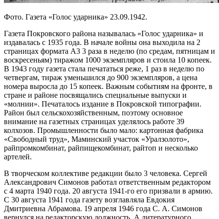
Фото. Газета «Голос ударника» 23.09.1942.
Газета Покровского района называлась «Голос ударника» и
издавалась с 1935 года. В начале войны она выходила на 2
страницах формата А3 3 раза в неделю (по средам, пятницам и
воскресеньям) тиражом 1000 экземпляров и стоила 10 копеек.
В 1943 году газета стала печататься реже, 1 раз в неделю по
четвергам, тираж уменьшился до 900 экземпляров, а цена
номера выросла до 15 копеек. Важным событиям на фронте, в
стране и районе посвящались специальные выпуски и
«молнии». Печаталось издание в Покровской типографии.
Район был сельскохозяйственным, поэтому основное
внимание на газетных страницах уделялось работе 39
колхозов. Промышленности было мало: картонная фабрика
«Свободный труд», Маминский участок «Уралзолото»,
райпромкомбинат, райпищекомбинат, райтоп и несколько
артелей.
В творческом коллективе редакции было 3 человека. Сергей
Александрович Симонов работал ответственным редактором
с 4 марта 1940 года. 20 августа 1941-го его призвали в армию.
С 30 августа 1941 года газету возглавляла Евдокия
Дмитриевна Абрамова. 19 апреля 1946 года С. А. Симонов
вернулся на редакторскую должность. А литературного