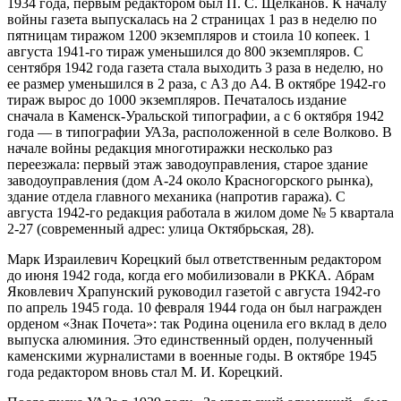
1934 года, первым редактором был П. С. Щелканов. К началу
войны газета выпускалась на 2 страницах 1 раз в неделю по
пятницам тиражом 1200 экземпляров и стоила 10 копеек. 1
августа 1941-го тираж уменьшился до 800 экземпляров. С
сентября 1942 года газета стала выходить 3 раза в неделю, но
ее размер уменьшился в 2 раза, с А3 до А4. В октябре 1942-го
тираж вырос до 1000 экземпляров. Печаталось издание
сначала в Каменск-Уральской типографии, а с 6 октября 1942
года — в типографии УАЗа, расположенной в селе Волково. В
начале войны редакция многотиражки несколько раз
переезжала: первый этаж заводоуправления, старое здание
заводоуправления (дом А-24 около Красногорского рынка),
здание отдела главного механика (напротив гаража). С
августа 1942-го редакция работала в жилом доме № 5 квартала
2-27 (современный адрес: улица Октябрьская, 28).
Марк Израилевич Корецкий был ответственным редактором
до июня 1942 года, когда его мобилизовали в РККА. Абрам
Яковлевич Храпунский руководил газетой с августа 1942-го
по апрель 1945 года. 10 февраля 1944 года он был награжден
орденом «Знак Почета»: так Родина оценила его вклад в дело
выпуска алюминия. Это единственный орден, полученный
каменскими журналистами в военные годы. В октябре 1945
года редактором вновь стал М. И. Корецкий.