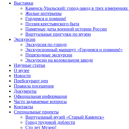
Выставки
Каменск-Уральский: город-завод в трех измерениях
Жилые интерьеры
Гордимся и помним!
Поэзия крестьянского быта
Памятные даты военной истории России
Виртуальные прогулки по музею
Экскурсии
Экскурсия по городу
Экскурсионный маршрут «Гордимся и помним!»
Пешеходные экскурсии
Экскурсии на колокольном заводе
Научные статьи
О музее
Новости
Прейскурант цен
Правила посещения
Документы
Официальная информация
Часто задаваемые вопросы
Контакты
Специальные проекты
Виртуальный музей «Старый Каменск»
Город трудовой доблести
Сто лет Музею!