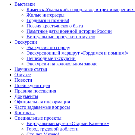
Выставки
Каменск-Уральский: город-завод в трех измерениях
Жилые интерьеры
Гордимся и помним!
Поэзия крестьянского быта
Памятные даты военной истории России
Виртуальные прогулки по музею
Экскурсии
Экскурсия по городу
Экскурсионный маршрут «Гордимся и помним!»
Пешеходные экскурсии
Экскурсии на колокольном заводе
Научные статьи
О музее
Новости
Прейскурант цен
Правила посещения
Документы
Официальная информация
Часто задаваемые вопросы
Контакты
Специальные проекты
Виртуальный музей «Старый Каменск»
Город трудовой доблести
Сто лет Музею!