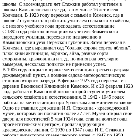
школы. С восемнадцати лет Стяжкин работал учителем в
школах Камышловского уезда, в том числе 16 лет в селе
Колчедан. В 1923 году переехал с семьей в Каменск, где в
школе 2 ступени стал работать учителем сельского хозяйства,
а с нового учебного года преподавать естествознание.
С 1895 года работал помощником учителя Знаменского
народного училища, переехав по назначению в
Камышловский уезд Пермской губернии. Затем переехал в
Колчедан, где выращивал сад "больше сорока сортов яблонь",
плюс киви актинидия, абрикос, айва, разные сорта
смородины, крыжовника и т. д., но виноград регулярно
вымерзал, несколько попыток не принесли успех.
В 1906 году открыл впервые метеостанцию третьего разряда
дождемерный пункт, а позднее садово-метеорологическую
станцию второго разряда. В феврале 1923 года переехал из
деревни Евсиковой Кликиной в Каменск. И с 20 февраля 1923
года работал в Каменской школе второй ступени учителем
сельского хозяйства и естествознания. В 1942 - 1945 годах
работал на метеостанции при Уральском алюминиевом заводе.
Одно из главных дел жизни И.Я. Стяжкина - краеведческий
музей, которому он посвятил более 27 лет. Музей открыл свои
двери для посетителей 5 мая 1924 года, став на долгие годы
просветительским центром, пропагандирующим
краеведческие знания. С 1930 по 1947 годы И.Я. Стяжкин
работал директором краеведческого музея, с 1947 по 1950 –