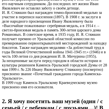
его научным сотрудником. До последних лет жизни Иван
Яковлевич не оставлял заботу о своём детище.
И. Я. Стяжкин был награжден темно-бронзовой медалью за
участие в переписи населения (1897). В 1908 г. за заслуги в
деле народного просвещения Ивану Яковлевичу была
«Высочайше пожалована» серебряная медаль, а в 1914 г. –
светло-бронзовая медаль в память 300-летия царского дома
Романовых. В советское время, в 1935 году, И. Я. Стяжкин
получает премию от Уральской областной комиссии по
премированию первооткрывателей месторождений за находку
бокситов. Также награжден медалями «За доблестный труд в
годы Великой Отечественной войны 1941-1945 гг.» (1946) и в
честь 100-летия со дня рождения И. В. Мичурина (1955).
За неоценимые заслуги перед городом в области истории и
культуры решением Каменск-Уральской городской Думы от 28
мая 1999 г. № 226 Ивану Яковлевичу Стяжкину (посмертно)
присвоено звание «Почетный гражданин города Каменска-
Уральского».
В 1999 году Каменск-Уральскому Краеведческому музею
присвоено имя его основателя.
2. Я хочу посетить ваш музей (один / с
семьей / с ребенком / с друзьями…)! В