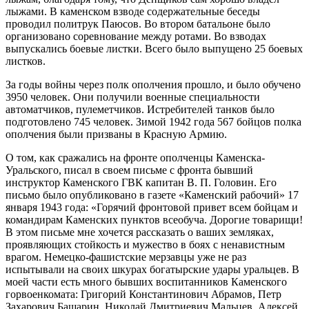
лыжами. В каменском взводе содержательные беседы
проводил политрук Паюсов. Во втором батальоне было
организовано соревнование между ротами. Во взводах
выпускались боевые листки. Всего было выпущено 25 боевых
листков.
За годы войны через полк ополчения прошло, и было обучено
3950 человек. Они получили военные специальности
автоматчиков, пулеметчиков. Истребителей танков было
подготовлено 745 человек. Зимой 1942 года 567 бойцов полка
ополчения были призваны в Красную Армию.
О том, как сражались на фронте ополченцы Каменска-
Уральского, писал в своем письме с фронта бывший
инструктор Каменского ГВК капитан В. П. Головин. Его
письмо было опубликовано в газете «Каменский рабочий» 17
января 1943 года: «Горячий фронтовой привет всем бойцам и
командирам Каменских пунктов всеобуча. Дорогие товарищи!
В этом письме мне хочется рассказать о ваших земляках,
проявляющих стойкость и мужество в боях с ненавистным
врагом. Немецко-фашистские мерзавцы уже не раз
испытывали на своих шкурах богатырские удары уральцев. В
моей части есть много бывших воспитанников Каменского
горвоенкомата: Григорий Константинович Абрамов, Петр
Захарович Башарин, Николай Дмитриевич Мальцев, Алексей