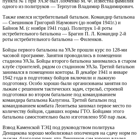
пункта № 1 при УАЗе был Лобченко М. Ф. Известна фамилия
одного из политруков — Терпугов Владимир Владимирович.
Также имелся истребительный батальон. Командир батальона
— Свешников Григорий Наумович (до ноября 1941г.) и
Байнов М. (с ноября 1941 года). Политрук 1-й роты
истребительного батальона — Брагин П. Л. Командир 2-й
роты истребительного батальона — Филенков.
Бойцы первого батальона на УАЗе прошли курс по 128-ми
часовой программе. Занятия проводились в помещении
стадиона УАЗа. Бойцы второго батальона занимались в старом
клубе строителей, рядом со стадионом УАЗа. Третий батальон
занимался в помещении конторы. В декабре 1941 и январе
1942 года в подготовку бойцов включили и лыжную
подготовку. Особо хорошо были организованы занятия по
лыжам с решением тактических задач, стрельб, строевой
подготовки во втором батальоне под командованием
командира батальона Калугина. Третий батальон под
командованием комбата Леонтьева занимал первое место по
количеству бойцов, сдавших нормы ГТО. Бойцами этого
батальона самостоятельно было изготовлено 950 пар лыж.
Взвод Каменской ТЭЦ под руководством политрука
Денщикова хорошо мобилизовал ополченцев на сдачу норм по
лыжам, благодаря тому, что Денщиков сам хорошо владел