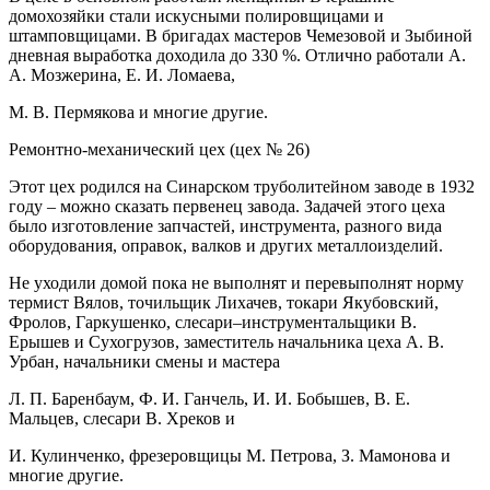
домохозяйки стали искусными полировщицами и
штамповщицами. В бригадах мастеров Чемезовой и Зыбиной
дневная выработка доходила до 330 %. Отлично работали А.
А. Мозжерина, Е. И. Ломаева,
М. В. Пермякова и многие другие.
Ремонтно-механический цех (цех № 26)
Этот цех родился на Синарском труболитейном заводе в 1932
году – можно сказать первенец завода. Задачей этого цеха
было изготовление запчастей, инструмента, разного вида
оборудования, оправок, валков и других металлоизделий.
Не уходили домой пока не выполнят и перевыполнят норму
термист Вялов, точильщик Лихачев, токари Якубовский,
Фролов, Гаркушенко, слесари–инструментальщики В.
Ерышев и Сухогрузов, заместитель начальника цеха А. В.
Урбан, начальники смены и мастера
Л. П. Баренбаум, Ф. И. Ганчель, И. И. Бобышев, В. Е.
Мальцев, слесари В. Хреков и
И. Кулинченко, фрезеровщицы М. Петрова, З. Мамонова и
многие другие.