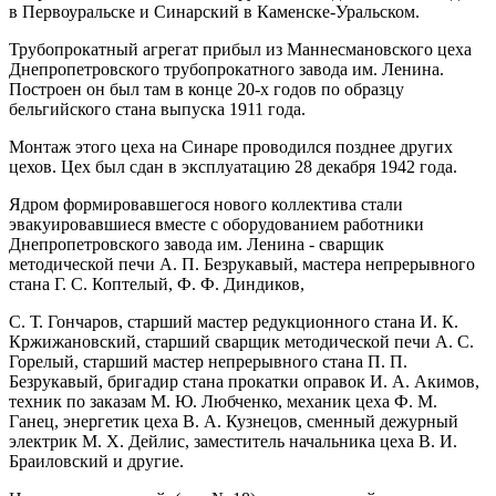
в Первоуральске и Синарский в Каменске-Уральском.
Трубопрокатный агрегат прибыл из Маннесмановского цеха
Днепропетровского трубопрокатного завода им. Ленина.
Построен он был там в конце 20-х годов по образцу
бельгийского стана выпуска 1911 года.
Монтаж этого цеха на Синаре проводился позднее других
цехов. Цех был сдан в эксплуатацию 28 декабря 1942 года.
Ядром формировавшегося нового коллектива стали
эвакуировавшиеся вместе с оборудованием работники
Днепропетровского завода им. Ленина - сварщик
методической печи А. П. Безрукавый, мастера непрерывного
стана Г. С. Коптелый, Ф. Ф. Диндиков,
С. Т. Гончаров, старший мастер редукционного стана И. К.
Кржижановский, старший сварщик методической печи А. С.
Горелый, старший мастер непрерывного стана П. П.
Безрукавый, бригадир стана прокатки оправок И. А. Акимов,
техник по заказам М. Ю. Любченко, механик цеха Ф. М.
Ганец, энергетик цеха В. А. Кузнецов, сменный дежурный
электрик М. Х. Дейлис, заместитель начальника цеха В. И.
Браиловский и другие.