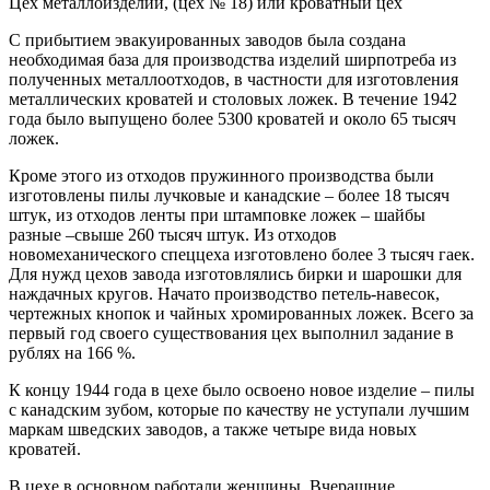
Цех металлоизделий, (цех № 18) или кроватный цех
С прибытием эвакуированных заводов была создана
необходимая база для производства изделий ширпотреба из
полученных металлоотходов, в частности для изготовления
металлических кроватей и столовых ложек. В течение 1942
года было выпущено более 5300 кроватей и около 65 тысяч
ложек.
Кроме этого из отходов пружинного производства были
изготовлены пилы лучковые и канадские – более 18 тысяч
штук, из отходов ленты при штамповке ложек – шайбы
разные –свыше 260 тысяч штук. Из отходов
новомеханического спеццеха изготовлено более 3 тысяч гаек.
Для нужд цехов завода изготовлялись бирки и шарошки для
наждачных кругов. Начато производство петель-навесок,
чертежных кнопок и чайных хромированных ложек. Всего за
первый год своего существования цех выполнил задание в
рублях на 166 %.
К концу 1944 года в цехе было освоено новое изделие – пилы
с канадским зубом, которые по качеству не уступали лучшим
маркам шведских заводов, а также четыре вида новых
кроватей.
В цехе в основном работали женщины. Вчерашние