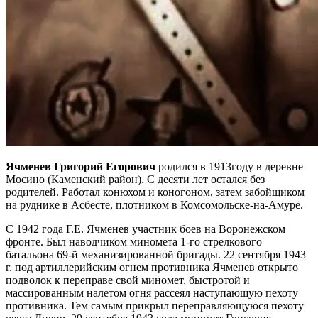
Ячменев Григорий Егорович
родился в 1913году в деревне
Мосино (Каменский район). С десяти лет остался без
родителей. Работал конюхом и коногоном, затем забойщиком
на руднике в Асбесте, плотником в Комсомольске-на-Амуре.
С 1942 года Г.Е. Ячменев участник боев на Воронежском
фронте. Был наводчиком миномета 1-го стрелкового
батальона 69-й механизированной бригады. 22 сентября 1943
г. под артиллерийским огнем противника Ячменев открыто
подволок к переправе свой миномет, быстротой и
массированным налетом огня рассеял наступающую пехоту
противника. Тем самым прикрыл переправляющуюся пехоту