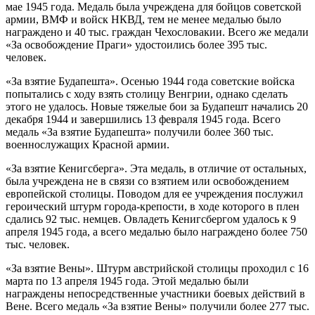
мае 1945 года. Медаль была учреждена для бойцов советской
армии, ВМФ и войск НКВД, тем не менее медалью было
награждено и 40 тыс. граждан Чехословакии. Всего же медали
«За освобождение Праги» удостоились более 395 тыс.
человек.
«За взятие Будапешта». Осенью 1944 года советские войска
попытались с ходу взять столицу Венгрии, однако сделать
этого не удалось. Новые тяжелые бои за Будапешт начались 20
декабря 1944 и завершились 13 февраля 1945 года. Всего
медаль «За взятие Будапешта» получили более 360 тыс.
военнослужащих Красной армии.
«За взятие Кенигсберга». Эта медаль, в отличие от остальных,
была учреждена не в связи со взятием или освобождением
европейской столицы. Поводом для ее учреждения послужил
героический штурм города-крепости, в ходе которого в плен
сдались 92 тыс. немцев. Овладеть Кенигсбергом удалось к 9
апреля 1945 года, а всего медалью было награждено более 750
тыс. человек.
«За взятие Вены». Штурм австрийской столицы проходил с 16
марта по 13 апреля 1945 года. Этой медалью были
награждены непосредственные участники боевых действий в
Вене. Всего медаль «За взятие Вены» получили более 277 тыс.