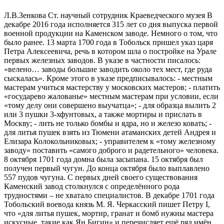
Л.В.Зенкова Ст. научный сотрудник Краеведческого музея В
декабре 2016 года исполняется 315 лет со дня выпуска первой
военной продукции на Каменском заводе. Немного о том, что
было ранее. 13 марта 1700 года в Тобольск пришел указ царя
Петра Алексеевича, речь в котором шла о постройке на Урале
первых железных заводов. В указе в частности писалось:
«велено… заводы большие заводить около тех мест, где руда
сыскалась». Кроме этого в указе предписывалось: - местным
мастерам учиться мастерству у московских мастеров; - платить
«государево жалованье» местным мастерам при условии, если
«тому делу они совершено выучатца»; - для образца вылить 2
или 3 пушки 3-хфунтовых, а также мортиры и прислать в
Москву; - лить не только бомбы и ядра, но и железо ковать; -
для литья пушек взять из Тюмени атаманских детей Андрея и
Елизара Колокольниковых; - управителем к «тому железному
заводу» поставить «самого доброго и радетельного» человека.
8 октября 1701 года домна была засыпана. 15 октября был
получен первый чугун. До конца октября было выплавлено
557 пудов чугуна. С первых дней своего существования
Каменский завод столкнулся с определённого рода
трудностями – не хватало специалистов. В декабре 1701 года
Тобольский воевода князь М. Я. Черкасский пишет Петру I,
что «для литья пушек, мортир, гранат и бомб нужны мастера
искусные, такие как Ян Бигин» и перечисляет ещё ряд имён.