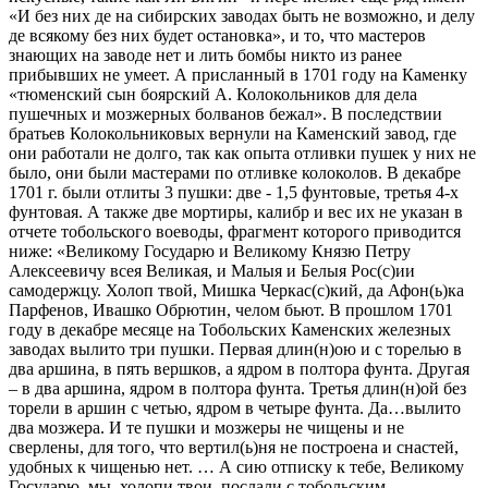
«И без них де на сибирских заводах быть не возможно, и делу
де всякому без них будет остановка», и то, что мастеров
знающих на заводе нет и лить бомбы никто из ранее
прибывших не умеет. А присланный в 1701 году на Каменку
«тюменский сын боярский А. Колокольников для дела
пушечных и мозжерных болванов бежал». В последствии
братьев Колокольниковых вернули на Каменский завод, где
они работали не долго, так как опыта отливки пушек у них не
было, они были мастерами по отливке колоколов. В декабре
1701 г. были отлиты 3 пушки: две - 1,5 фунтовые, третья 4-х
фунтовая. А также две мортиры, калибр и вес их не указан в
отчете тобольского воеводы, фрагмент которого приводится
ниже: «Великому Государю и Великому Князю Петру
Алексеевичу всея Великая, и Малыя и Белыя Рос(с)ии
самодержцу. Холоп твой, Мишка Черкас(с)кий, да Афон(ь)ка
Парфенов, Ивашко Обрютин, челом бьют. В прошлом 1701
году в декабре месяце на Тобольских Каменских железных
заводах вылито три пушки. Первая длин(н)ою и с торелью в
два аршина, в пять вершков, а ядром в полтора фунта. Другая
– в два аршина, ядром в полтора фунта. Третья длин(н)ой без
торели в аршин с четью, ядром в четыре фунта. Да…вылито
два мозжера. И те пушки и мозжеры не чищены и не
сверлены, для того, что вертил(ь)ня не построена и снастей,
удобных к чищенью нет. … А сию отписку к тебе, Великому
Государю, мы, холопи твои, послали с тобольским