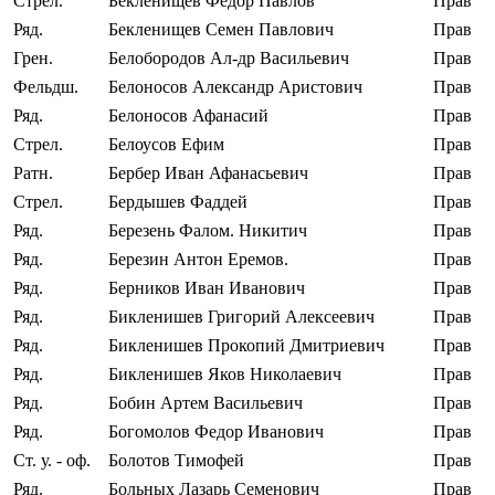
Стрел.
Бекленищев Федор Павлов
Прав
Ряд.
Бекленищев Семен Павлович
Прав
Грен.
Белобородов Ал‐др Васильевич
Прав
Фельдш.
Белоносов Александр Аристович
Прав
Ряд.
Белоносов Афанасий
Прав
Стрел.
Белоусов Ефим
Прав
Ратн.
Бербер Иван Афанасьевич
Прав
Стрел.
Бердышев Фаддей
Прав
Ряд.
Березень Фалом. Никитич
Прав
Ряд.
Березин Антон Еремов.
Прав
Ряд.
Берников Иван Иванович
Прав
Ряд.
Бикленишев Григорий Алексеевич
Прав
Ряд.
Бикленишев Прокопий Дмитриевич
Прав
Ряд.
Бикленишев Яков Николаевич
Прав
Ряд.
Бобин Артем Васильевич
Прав
Ряд.
Богомолов Федор Иванович
Прав
Ст. у. ‐ оф.
Болотов Тимофей
Прав
Ряд.
Больных Лазарь Семенович
Прав