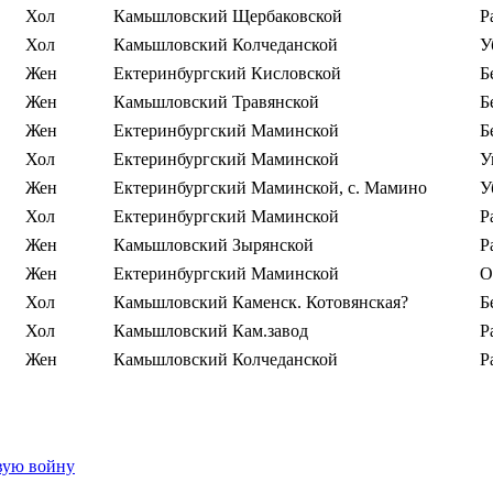
Хол
Камьшловский Щербаковской
Р
Хол
Камьшловский Колчеданской
У
Жен
Ектеринбургский Кисловской
Б
Жен
Камьшловский Травянской
Б
Жен
Ектеринбургский Маминской
Б
Хол
Ектеринбургский Маминской
У
Жен
Ектеринбургский Маминской, с. Мамино
У
Хол
Ектеринбургский Маминской
Р
Жен
Камьшловский Зырянской
Р
Жен
Ектеринбургский Маминской
О
Хол
Камьшловский Каменск. Котовянская?
Б
Хол
Камьшловский Кам.завод
Р
Жен
Камьшловский Колчеданской
Р
вую войну