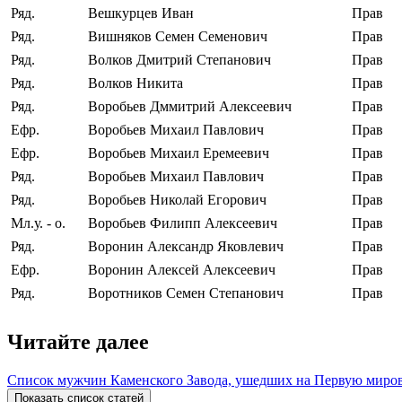
Ряд.
Вешкурцев Иван
Прав
Ряд.
Вишняков Семен Семенович
Прав
Ряд.
Волков Дмитрий Степанович
Прав
Ряд.
Волков Никита
Прав
Ряд.
Воробьев Дммитрий Алексеевич
Прав
Ефр.
Воробьев Михаил Павлович
Прав
Ефр.
Воробьев Михаил Еремеевич
Прав
Ряд.
Воробьев Михаил Павлович
Прав
Ряд.
Воробьев Николай Егорович
Прав
Мл.у. ‐ о.
Воробьев Филипп Алексеевич
Прав
Ряд.
Воронин Александр Яковлевич
Прав
Ефр.
Воронин Алексей Алексеевич
Прав
Ряд.
Воротников Семен Степанович
Прав
Читайте далее
Список мужчин Каменского Завода, ушедших на Первую миро
Показать список статей