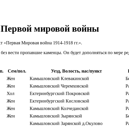
в Первой мировой войны
т «Первая Мировая война 1914-1918 гг.».
 без вести пропавшие каменцы. Он будет дополняться по мере р
п.
Сем/пол.
Уезд, Волость, нас/пункт
Жен
Камьшловский Клевакинской
Б
Жен
Камьшловский Черемховской
Р
Хол
Ектеринбургский Покровской
Р
Жен
Ектеринбургский Кисловской
Р
Жен
Камьшловский Колчеданской
Р
Жен
Камьшловский Зырянской
Б
Камьшловский Зарянской д.Окулово
Р