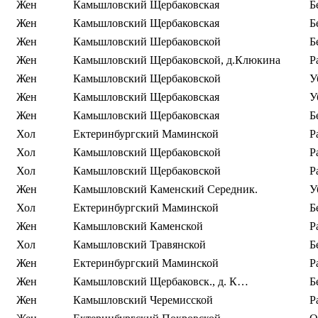
Жен
Камьшловский Щербаковская
Б
Жен
Камьшловский Щербаковская
Б
Жен
Камьшловский Шербаковской
Б
Жен
Камьшловский Щербаковской, д.Клюкина
Р
Жен
Камьшловский Щербаковской
У
Жен
Камьшловский Щербаковская
У
Жен
Камьшловский Щербаковская
Б
Хол
Ектеринбургский Маминской
Р
Хол
Камьшловский Щербаковской
Р
Хол
Камьшловский Щербаковской
Р
Жен
Камьшловский Каменский Середник.
У
Хол
Ектеринбургский Маминской
Б
Жен
Камьшловский Каменской
Р
Хол
Камьшловский Травянской
Б
Жен
Ектеринбургский Маминской
Р
Жен
Камьшловский Щербаковск., д. К…
Б
Жен
Камьшловский Черемисской
Р