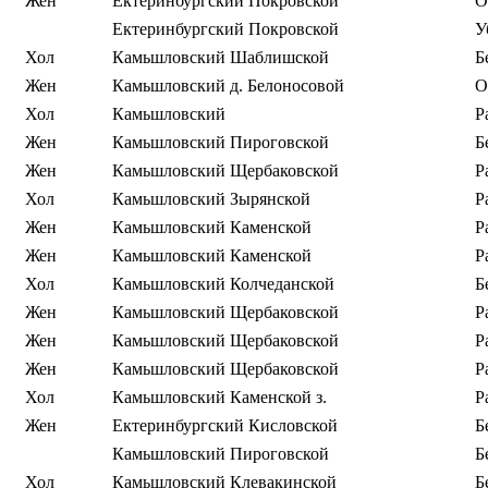
Жен
Ектеринбургский Покровской
О
Ектеринбургский Покровской
У
Хол
Камьшловский Шаблишской
Б
Жен
Камьшловский д. Белоносовой
О
Хол
Камьшловский
Р
Жен
Камьшловский Пироговской
Б
Жен
Камьшловский Щербаковской
Р
Хол
Камьшловский Зырянской
Р
Жен
Камьшловский Каменской
Р
Жен
Камьшловский Каменской
Р
Хол
Камьшловский Колчеданской
Б
Жен
Камьшловский Щербаковской
Р
Жен
Камьшловский Щербаковской
Р
Жен
Камьшловский Щербаковской
Р
Хол
Камьшловский Каменской з.
Р
Жен
Ектеринбургский Кисловской
Б
Камьшловский Пироговской
Б
Хол
Камьшловский Клевакинской
Б