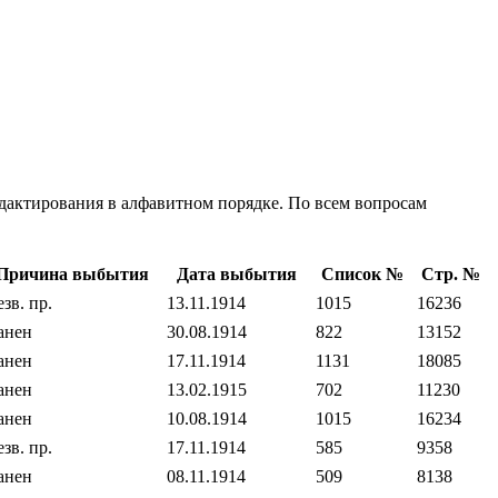
едактирования в алфавитном порядке. По всем вопросам
Причина выбытия
Дата выбытия
Список №
Стр. №
езв. пр.
13.11.1914
1015
16236
анен
30.08.1914
822
13152
анен
17.11.1914
1131
18085
анен
13.02.1915
702
11230
анен
10.08.1914
1015
16234
езв. пр.
17.11.1914
585
9358
анен
08.11.1914
509
8138