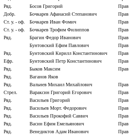
Ряд.
Босов Григорий
Прав
Добр.
Бочкарев Афанасий Степанович
Прав
Ст. у. ‐ оф.
Бочкарев Иван Фомич
Прав
Ст. у. ‐ оф.
Бочкарев Трофим Филиппов
Прав
Ряд.
Брагин Федор Иванович
Прав
Бунтовский Ефим Павлович
Прав
Ряд.
Бунтовский Кирилл Константинович
Прав
Ефр.
Бунтовский Петр Константинович
Прав
Ряд.
Быков Максим
Прав
Ряд.
Ваганов Яков
Ряд.
Вальнев Михаил Михайлович
Прав
Стрел.
Вараксин Григорий Егорович
Прав
Ряд.
Васильев Григорий
Прав
Ряд.
Васильев Морт. Федорович
Прав
Ряд.
Васильев Прокофий Саввич
Прав
Ряд.
Васин Ефим Емельянович
Прав
Ряд.
Венедиктов Адам Иванович
Прав