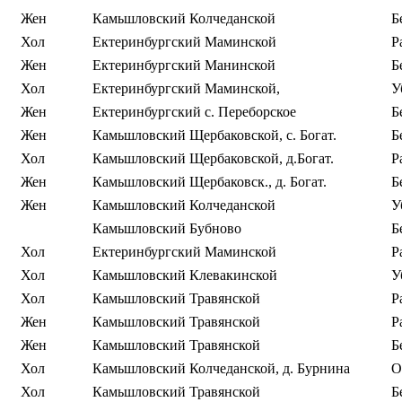
Жен
Камьшловский Колчеданской
Б
Хол
Ектеринбургский Маминской
Р
Жен
Ектеринбургский Манинской
Б
Хол
Ектеринбургский Маминской,
У
Жен
Ектеринбургский с. Переборское
Б
Жен
Камьшловский Щербаковской, с. Богат.
Б
Хол
Камьшловский Щербаковской, д.Богат.
Р
Жен
Камьшловский Щербаковск., д. Богат.
Б
Жен
Камьшловский Колчеданской
У
Камьшловский Бубново
Б
Хол
Ектеринбургский Маминской
Р
Хол
Камьшловский Клевакинской
У
Хол
Камьшловский Травянской
Р
Жен
Камьшловский Травянской
Р
Жен
Камьшловский Травянской
Б
Хол
Камьшловский Колчеданской, д. Бурнина
О
Хол
Камьшловский Травянской
Б