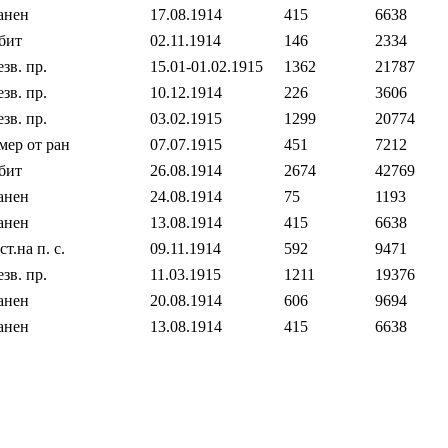
анен
17.08.1914
415
6638
бит
02.11.1914
146
2334
езв. пр.
15.01‐01.02.1915
1362
21787
езв. пр.
10.12.1914
226
3606
езв. пр.
03.02.1915
1299
20774
мер от ран
07.07.1915
451
7212
бит
26.08.1914
2674
42769
анен
24.08.1914
75
1193
анен
13.08.1914
415
6638
ст.на п. с.
09.11.1914
592
9471
езв. пр.
11.03.1915
1211
19376
анен
20.08.1914
606
9694
анен
13.08.1914
415
6638