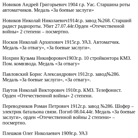
Новиков Андрей Григорьевич 1904 г.р. Уас. Старшина роты
автоматчиков. Медаль «За боевые заслуги»
Новиков Николай Николаевич1914г.р. завод №268. Старший
радист радиороты. Убит 27.07.44г.Орден «Отечественной
войны» 2 степени – посмертно.
Носков Николай Архипович 1915г.р. УАЗ. Автоматчик.
Медаль «За отвагу», «За боевые заслуги».
Нохрин Кузьма Никифорович1903г.р. 10 стройконтора КМЗ.
Пом. комвзвода. Медаль «За отвагу»
Павловский Борис Александрович 1912г.р. завод№286.
Медаль «За боевые заслуги», «За отвагу».
Паутов Николай Викторович 1910г.р. КМЗ. Телефонист.
Орден «Отечественной войны» 2 степени.
Переводчиков Роман Петрович 1912г.р. завод №286. Шофер –
электрик батальона связи. Погиб 08.04.44г. Медаль «За боевые
заслуги», орден «Отечественной войны 2 степени» –
посмертно.
Плешков Олег Николаевич 1909г.р. УАЗ