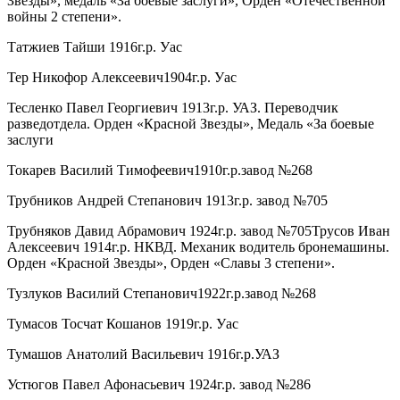
Звезды», медаль «За боевые заслуги», Орден «Отечественной
войны 2 степени».
Татжиев Тайши 1916г.р. Уас
Тер Никофор Алексеевич1904г.р. Уас
Тесленко Павел Георгиевич 1913г.р. УАЗ. Переводчик
разведотдела. Орден «Красной Звезды», Медаль «За боевые
заслуги
Токарев Василий Тимофеевич1910г.р.завод №268
Трубников Андрей Степанович 1913г.р. завод №705
Трубняков Давид Абрамович 1924г.р. завод №705Трусов Иван
Алексеевич 1914г.р. НКВД. Механик водитель бронемашины.
Орден «Красной Звезды», Орден «Славы 3 степени».
Тузлуков Василий Степанович1922г.р.завод №268
Тумасов Тосчат Кошанов 1919г.р. Уас
Тумашов Анатолий Васильевич 1916г.р.УАЗ
Устюгов Павел Афонасьевич 1924г.р. завод №286