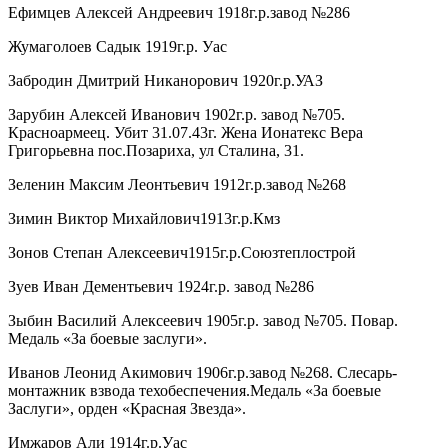
Ефимцев Алексей Андреевич 1918г.р.завод №286
Жумаголоев Садык 1919г.р. Уас
Забродин Дмитрий Никанорович 1920г.р.УАЗ
Зарубин Алексей Иванович 1902г.р. завод №705.
Красноармеец. Убит 31.07.43г. Жена Ионатекс Вера
Григорьевна пос.Позариха, ул Сталина, 31.
Зеленин Максим Леонтьевич 1912г.р.завод №268
Зимин Виктор Михайлович1913г.р.Кмз
Зонов Степан Алексеевич1915г.р.Союзтеплострой
Зуев Иван Дементьевич 1924г.р. завод №286
Зыбин Василий Алексеевич 1905г.р. завод №705. Повар.
Медаль «За боевые заслуги».
Иванов Леонид Акимович 1906г.р.завод №268. Слесарь-
монтажник взвода техобеспечения.Медаль «За боевые
Заслуги», орден «Красная Звезда».
Имжаров Али 1914г.р.Уас