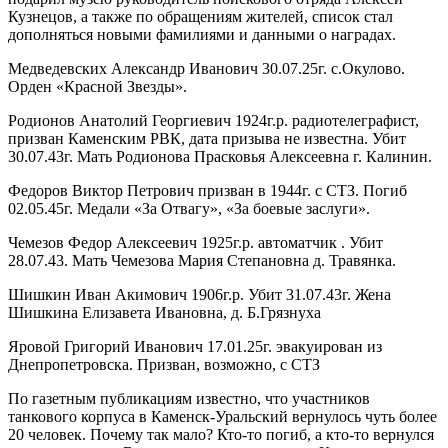
Кузнецов, а также по обращениям жителей, список стал
дополняться новыми фамилиями и данными о наградах.
Медведевских Александр Иванович 30.07.25г. с.Окулово.
Орден «Красной Звезды».
Родионов Анатолий Георгиевич 1924г.р. радиотелеграфист,
призван Каменским РВК, дата призыва не известна. Убит
30.07.43г. Мать Родионова Прасковья Алексеевна г. Калинин.
Федоров Виктор Петрович призван в 1944г. с СТЗ. Погиб
02.05.45г. Медали «За Отвагу», «За боевые заслуги».
Чемезов Федор Алексеевич 1925г.р. автоматчик . Убит
28.07.43. Мать Чемезова Мария Степановна д. Травянка.
Шишкин Иван Акимович 1906г.р. Убит 31.07.43г. Жена
Шишкина Елизавета Ивановна, д. Б.Грязнуха
Яровой Григорий Иванович 17.01.25г. эвакуирован из
Днепропетровска. Призван, возможно, с СТЗ
По газетным публикациям известно, что участников
танкового корпуса в Каменск-Уральский вернулось чуть более
20 человек. Почему так мало? Кто-то погиб, а кто-то вернулся