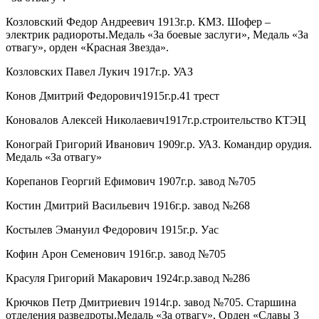
Козловский Федор Андреевич 1913г.р. КМЗ. Шофер –
электрик радиороты.Медаль «За боевые заслуги», Медаль «За
отвагу», орден «Красная Звезда».
Козловских Павел Лукич 1917г.р. УАЗ
Конов Дмитрий Федорович1915г.р.41 трест
Коновалов Алексей Николаевич1917г.р.строительство КТЭЦ
Конограй Григорий Иванович 1909г.р. УАЗ. Командир орудия.
Медаль «За отвагу»
Корепанов Георгий Ефимович 1907г.р. завод №705
Костин Дмитрий Васильевич 1916г.р. завод №268
Костылев Эмануил Федорович 1915г.р. Уас
Кофин Арон Семенович 1916г.р. завод №705
Красуля Григорий Макарович 1924г.р.завод №286
Крючков Петр Дмитриевич 1914г.р. завод №705. Старшина
отделения разведроты.Медаль «За отвагу», Орден «Славы 3