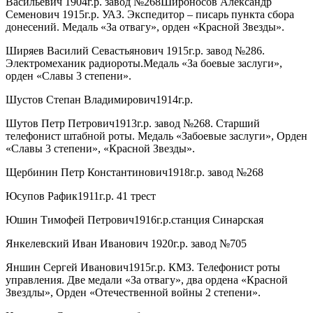
Васильевич 1904г.р. завод №268Широносов Александр
Семенович 1915г.р. УАЗ. Экспедитор – писарь пункта сбора
донесений. Медаль «За отвагу», орден «Красной Звезды».
Ширяев Василий Севастьянович 1915г.р. завод №286.
Электромеханик радиороты.Медаль «За боевые заслуги»,
орден «Славы 3 степени».
Шустов Степан Владимирович1914г.р.
Шутов Петр Петрович1913г.р. завод №268. Старший
телефонист штабной роты. Медаль «Забоевые заслуги», Орден
«Славы 3 степени», «Красной Звезды».
Щербинин Петр Константинович1918г.р. завод №268
Юсупов Рафик1911г.р. 41 трест
Юшин Тимофей Петрович1916г.р.станция Синарская
Янкелевский Иван Иванович 1920г.р. завод №705
Яншин Сергей Иванович1915г.р. КМЗ. Телефонист роты
управления. Две медали «За отвагу», два ордена «Красной
Звездлы», Орден «Отечественной войны 2 степени».