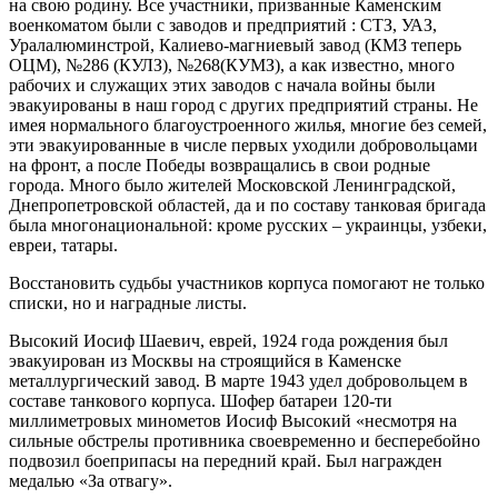
на свою родину. Все участники, призванные Каменским
военкоматом были с заводов и предприятий : СТЗ, УАЗ,
Уралалюминстрой, Калиево-магниевый завод (КМЗ теперь
ОЦМ), №286 (КУЛЗ), №268(КУМЗ), а как известно, много
рабочих и служащих этих заводов с начала войны были
эвакуированы в наш город с других предприятий страны. Не
имея нормального благоустроенного жилья, многие без семей,
эти эвакуированные в числе первых уходили добровольцами
на фронт, а после Победы возвращались в свои родные
города. Много было жителей Московской Ленинградской,
Днепропетровской областей, да и по составу танковая бригада
была многонациональной: кроме русских – украинцы, узбеки,
евреи, татары.
Восстановить судьбы участников корпуса помогают не только
списки, но и наградные листы.
Высокий Иосиф Шаевич, еврей, 1924 года рождения был
эвакуирован из Москвы на строящийся в Каменске
металлургический завод. В марте 1943 удел добровольцем в
составе танкового корпуса. Шофер батареи 120-ти
миллиметровых минометов Иосиф Высокий «несмотря на
сильные обстрелы противника своевременно и бесперебойно
подвозил боеприпасы на передний край. Был награжден
медалью «За отвагу».