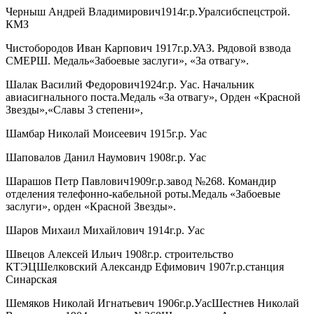
Черныш Андрей Владимирович1914г.р.Уралсибспецстрой.
КМЗ
Чистобородов Иван Карпович 1917г.р.УАЗ. Рядовой взвода
СМЕРШ. Медаль«Забоевые заслуги», «За отвагу».
Шалак Василий Федорович1924г.р. Уас. Начальник
авиасигнального поста.Медаль «За отвагу», Орден «Красной
Звезды»,«Славы 3 степени»,
Шамбар Николай Моисеевич 1915г.р. Уас
Шаповалов Данил Наумович 1908г.р. Уас
Шарашов Петр Павлович1909г.р.завод №268. Командир
отделения телефонно-кабельной роты.Медаль «Забоевые
заслуги», орден «Красной Звезды».
Шаров Михаил Михайлович 1914г.р. Уас
Швецов Алексей Ильич 1908г.р. строительство
КТЭЦШелковский Александр Ефимович 1907г.р.станция
Синарская
Шемяков Николай Игнатьевич 1906г.р.УасШестнев Николай