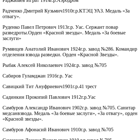
Раджабаев Играт 1914г.р.Аэродром
Радченко Дмитрий Кузьмич1910г.р.КТЭЦ УАЗ. Медаль «За
отвагу».
Руденко Павел Петрович 1913г.р. Уас. Сержант повар
разведроты.Орден «Красной звезды». Медаль «За боевые
заслуги»
Румянцев Анатолий Иванович 1924г.р. завод №286. Командир
отделения взвода разведки. Орден «Красной Звезды».
Рыбак Алексей Николаевич 1924г.р. завод №705
Сабиров Гуламджан 1916г.р. Уас
Савицкий Тит Ануфриевич1901г.р.41 трест
Садинкин Прокопий Павлович 1912г.р.Уас
Самбуров Александр Иванович 1902г.р. завод №705. Санитар
медсанвзвода. Медаль «За боевые заслуги», «За отвагу», орден
«Красной звезды».
Самбуров Афонасий Иванович 1910г.р. завод №705