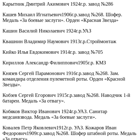
Карытник Дмитрий Акимович 1924г.р. завод №286
Кашев Михаил Игнатьевич1906г.р.завод №268. Шофер.
Медаль «За боевые заслуги». Орден «Красная Звезда»
Кашин Василий Николаевич 1924г.р.УАЗ
Квашнин Владимир Наумович 1913г.р.Строймонтаж
Кийко Илья Евдокимович 1914г.р. завод №705
Кириллов Александр Филиппович1905г.р. КМЗ
Князев Сергей Парамонович 1916г.р.завод №268. Зам.
командира отделения пулеметной роты. Орден «Красной
Звезды».
Кобзев Сергей Егорович 1915г.р.завод №268. Наводчик 1-й
батареи. Медаль «За отвагу».
Кобяков Виктор Иванович 1924г.р.УАЗ. Санитар
медсанвзвода. Медаль «За боевые заслуги».
Ковалев Петр Яковлевич1912г.р. УАЗ. Кожаров Иван
Федорович1909г.р.завод №268. Шофер штабной роты. Медаль
«За отвагу».