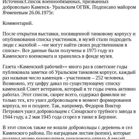
Источник:Список военнообязанных, призванных
добровольно Каменск- Уральским ОГВК. Подписано майором
Ячменевым 26.06.1975г.
Комментарий.
После открытия выставки, посвященной танковому корпусу и
опубликования списка участников, в музей стали подходить
люди с жалобой – «не могут найти своих родственников в
списке». Все данные были получены в 1975 году из
Каменского военкомата и хранились в фонде музея.
Газета «Каменский рабочий»» много раз в советские годы
публиковала заметки об Уральском танковом корпусе, каждый
раз называя число каменцев - участников – 252 человека.
Возможно, эту цифру давал по существующему списку
каменский Совет ветеранов, который в те годы очень активно
работал. Этот список, скорее всего, содержал фамилии не
только тех, кто ушел добровольцем в момент формирования
корпуса, но и позднее. Так, например, Федоров Виктор
Петрович ушел добровольцем с Синарского трубного завода в
1944 году, а 2 мая 1945 года сгорел в танке в Берлине.
В этот список также не вошли добровольцы с деревень и сел
Каменского района. По наградным листам (копии), которые
подарил музею руководитель поискового отряда Алексей