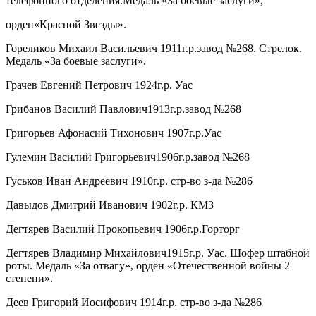
телефонного отделения.Медаль «За боевые заслуги»,
орден«Красной Звезды».
Гореликов Михаил Васильевич 1911г.р.завод №268. Стрелок.
Медаль «За боевые заслуги».
Грачев Евгений Петрович 1924г.р. Уас
Грибанов Василий Павлович1913г.р.завод №268
Григорьев Афонасий Тихонович 1907г.р.Уас
Гулемин Василий Григорьевич1906г.р.завод №268
Гуськов Иван Андреевич 1910г.р. стр-во з-да №286
Давыдов Дмитрий Иванович 1902г.р. КМЗ
Дегтярев Василий Прокопьевич 1906г.р.Горторг
Дегтярев Владимир Михайлович1915г.р. Уас. Шофер штабной
роты. Медаль «За отвагу», орден «Отечественной войны 2
степени».
Деев Григорий Иосифович 1914г.р. стр-во з-да №286