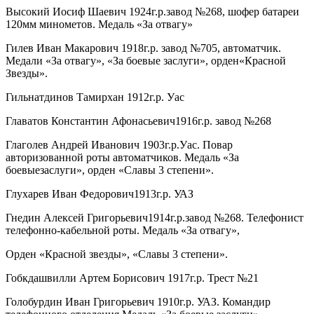
Высокий Иосиф Шаевич 1924г.р.завод №268, шофер батареи
120мм минометов. Медаль «За отвагу»
Гилев Иван Макарович 1918г.р. завод №705, автоматчик.
Медали «За отвагу», «За боевые заслуги», орден«Красной
Звезды».
Гильнатдинов Тамирхан 1912г.р. Уас
Главатов Константин Афонасьевич1916г.р. завод №268
Глаголев Андрей Иванович 1903г.р.Уас. Повар
авторизованной роты автоматчиков. Медаль «За
боевыезаслуги», орден «Славы 3 степени».
Глухарев Иван Федорович1913г.р. УАЗ
Гнедин Алексей Григорьевич1914г.р.завод №268. Телефонист
телефонно-кабельной роты. Медаль «За отвагу»,
Орден «Красной звезды», «Славы 3 степени».
Гобкдашвилли Артем Борисович 1917г.р. Трест №21
Голобурдин Иван Григорьевич 1910г.р. УАЗ. Командир