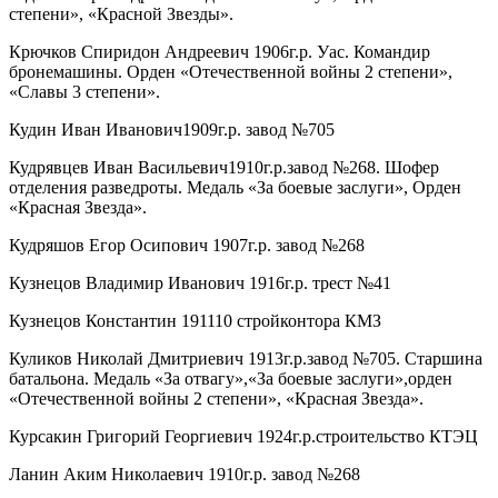
степени», «Красной Звезды».
Крючков Спиридон Андреевич 1906г.р. Уас. Командир
бронемашины. Орден «Отечественной войны 2 степени»,
«Славы 3 степени».
Кудин Иван Иванович1909г.р. завод №705
Кудрявцев Иван Васильевич1910г.р.завод №268. Шофер
отделения разведроты. Медаль «За боевые заслуги», Орден
«Красная Звезда».
Кудряшов Егор Осипович 1907г.р. завод №268
Кузнецов Владимир Иванович 1916г.р. трест №41
Кузнецов Константин 191110 стройконтора КМЗ
Куликов Николай Дмитриевич 1913г.р.завод №705. Старшина
батальона. Медаль «За отвагу»,«За боевые заслуги»,орден
«Отечественной войны 2 степени», «Красная Звезда».
Курсакин Григорий Георгиевич 1924г.р.строительство КТЭЦ
Ланин Аким Николаевич 1910г.р. завод №268