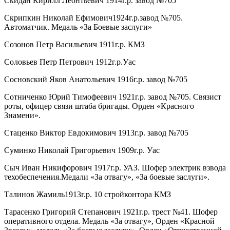
Скидан Кирилл Леонтьевич 1914г.р. завод №705
Скрипкин Николай Ефимович1924г.р.завод №705.
Автоматчик. Медаль «За Боевые заслуги»
Созонов Петр Васильевич 1911г.р. КМЗ
Соловьев Петр Петрович 1912г.р.Уас
Сосновский Яков Анатольевич 1916г.р. завод №705
Сотниченко Юрий Тимофеевич 1921г.р. завод №705. Связист
роты, офицер связи штаба бригады. Орден «Красного
Знамени».
Стаценко Виктор Евдокимович 1913г.р. завод №705
Суминко Николай Григорьевич 1909г.р. Уас
Сыч Иван Никифорович 1917г.р. УАЗ. Шофер электрик взвода
техобеспечения.Медали «За отвагу», «За боевые заслуги».
Талинов Жамиль1913г.р. 10 стройконтора КМЗ
Тарасенко Григорий Степанович 1921г.р. трест №41. Шофер
оперативного отдела. Медаль «За отвагу», Орден «Красной