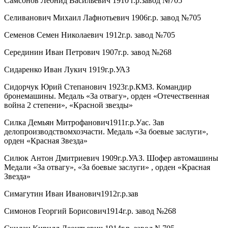
Самсонов Леонид Васильевич 1910 г.р.завод №705
Селиванович Михаил Лафнотьевич 1906г.р. завод №705
Семенов Семен Николаевич 1912г.р. завод №705
Серединин Иван Петрович 1907г.р. завод №268
Сидаренко Иван Лукич 1919г.р.УАЗ
Сидорчук Юрий Степанович 1923г.р.КМЗ. Командир
бронемашины. Медаль «За отвагу», орден «Отечественная
война 2 степени», «Красной звезды»
Силка Демьян Митрофанович1911г.р.Уас. Зав
делопроизводствомхозчасти. Медаль «За боевые заслуги»,
орден «Красная Звезда»
Силюк Антон Дмитриевич 1909г.р.УАЗ. Шофер автомашины
Медали «За отвагу», «За боевые заслуги» , орден «Красная
Звезда»
Симагутин Иван Иванович1912г.р.зав
Симонов Георгий Борисович1914г.р. завод №268