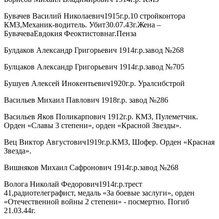
Бувачев Василий Николаевич1915г.р.10 стройконтора
КМЗ,Механик-водитель. Убит30.07.43г.Жена –
БувачеваЕвдокия Феоктистовнаг.Пенза
Булдаков Александр Григорьевич 1914г.р.завод №268
Булцаков Александр Григорьевич 1914г.р.завод №705
Бушуев Алексей Инокентьевич1920г.р. Уралсибстрой
Васильев Михаил Павлович 1918г.р. завод №286
Васильев Яков Поликарпович 1912г.р. КМЗ, Пулеметчик.
Орден «Славы 3 степени», орден «Красной Звезды».
Вец Виктор Августович1919г.р.КМЗ, Шофер. Орден «Красная
Звезда».
Вишняков Михаил Сафронович 1914г.р.завод №268
Волога Николай Федорович1914г.р.трест
41,радиотелеграфист, медаль «За боевые заслуги», орден
«Отечественной войны 2 степени» - посмертно. Погиб
21.03.44г.