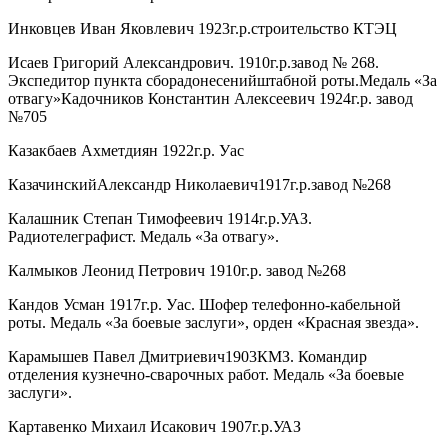
Инковцев Иван Яковлевич 1923г.р.строительство КТЭЦ
Исаев Григорий Александрович. 1910г.р.завод № 268.
Экспедитор пункта сборадонесенийштабной роты.Медаль «За
отвагу»Кадочников Константин Алексеевич 1924г.р. завод
№705
Казакбаев Ахметдиян 1922г.р. Уас
КазачинскийАлександр Николаевич1917г.р.завод №268
Калашник Степан Тимофеевич 1914г.р.УАЗ.
Радиотелеграфист. Медаль «За отвагу».
Калмыков Леонид Петрович 1910г.р. завод №268
Кандов Усман 1917г.р. Уас. Шофер телефонно-кабельной
роты. Медаль «За боевые заслуги», орден «Красная звезда».
Карамышев Павел Дмитриевич1903КМЗ. Командир
отделения кузнечно-сварочных работ. Медаль «За боевые
заслуги».
Картавенко Михаил Исакович 1907г.р.УАЗ