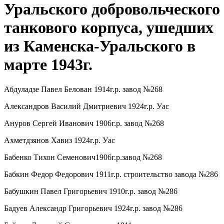
Уральского добровольческого
танкового корпуса, ушедших
из Каменска-Уральского в
марте 1943г.
Абдуладзе Павел Белован 1914г.р. завод №268
Александров Василий Дмитриевич 1924г.р. Уас
Ануров Сергей Иванович 1906г.р. завод №268
Ахметдзянов Хавиз 1924г.р. Уас
Бабенко Тихон Семенович1906г.р.завод №268
Бабкин Федор Федорович 1911г.р. строительство завода №286
Бабушкин Павел Григорьевич 1910г.р. завод №286
Бадуев Александр Григорьевич 1924г.р. завод №286