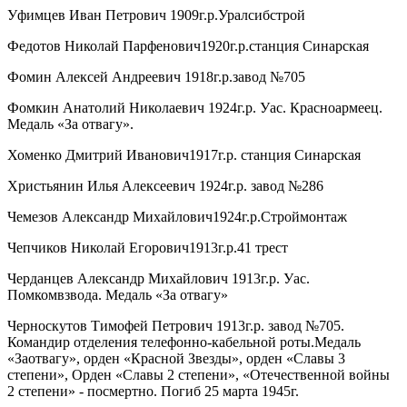
Уфимцев Иван Петрович 1909г.р.Уралсибстрой
Федотов Николай Парфенович1920г.р.станция Синарская
Фомин Алексей Андреевич 1918г.р.завод №705
Фомкин Анатолий Николаевич 1924г.р. Уас. Красноармеец.
Медаль «За отвагу».
Хоменко Дмитрий Иванович1917г.р. станция Синарская
Христьянин Илья Алексеевич 1924г.р. завод №286
Чемезов Александр Михайлович1924г.р.Строймонтаж
Чепчиков Николай Егорович1913г.р.41 трест
Черданцев Александр Михайлович 1913г.р. Уас.
Помкомвзвода. Медаль «За отвагу»
Черноскутов Тимофей Петрович 1913г.р. завод №705.
Командир отделения телефонно-кабельной роты.Медаль
«Заотвагу», орден «Красной Звезды», орден «Славы 3
степени», Орден «Славы 2 степени», «Отечественной войны
2 степени» - посмертно. Погиб 25 марта 1945г.