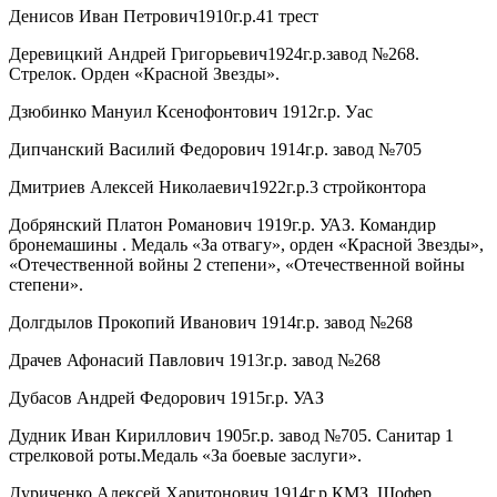
Денисов Иван Петрович1910г.р.41 трест
Деревицкий Андрей Григорьевич1924г.р.завод №268.
Стрелок. Орден «Красной Звезды».
Дзюбинко Мануил Ксенофонтович 1912г.р. Уас
Дипчанский Василий Федорович 1914г.р. завод №705
Дмитриев Алексей Николаевич1922г.р.3 стройконтора
Добрянский Платон Романович 1919г.р. УАЗ. Командир
бронемашины . Медаль «За отвагу», орден «Красной Звезды»,
«Отечественной войны 2 степени», «Отечественной войны
степени».
Долгдылов Прокопий Иванович 1914г.р. завод №268
Драчев Афонасий Павлович 1913г.р. завод №268
Дубасов Андрей Федорович 1915г.р. УАЗ
Дудник Иван Кириллович 1905г.р. завод №705. Санитар 1
стрелковой роты.Медаль «За боевые заслуги».
Дуриченко Алексей Харитонович 1914г.р.КМЗ. Шофер.