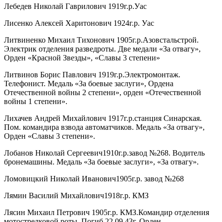
Лебедев Николай Гаврилович 1919г.р.Уас
Лисенко Алексей Харитонович 1924г.р. Уас
Литвиненко Михаил Тихонович 1905г.р.Азовстальстрой.
Электрик отделения разведроты. Две медали «За отвагу»,
Орден «Красной Звезды», «Славы 3 степени»
Литвинов Борис Павлович 1919г.р.Электромонтаж.
Телефонист. Медаль «За боевые заслуги», Ордена
Отечественной войны 2 степени», орден «Отечественной
войны 1 степени».
Лихачев Андрей Михайлович 1917г.р.станция Синарская.
Пом. командира взвода автоматчиков. Медаль «За отвагу»,
Орден «Славы 3 степени».
Лобанов Николай Сергеевич1910г.р.завод №268. Водитель
бронемашины. Медаль «За боевые заслуги», «За отвагу».
Ломовицкий Николай Иванович1905г.р. завод №268
Лямин Василий Михайлович1918г.р. КМЗ
Лясин Михаил Петрович 1905г.р. КМЗ.Командир отделения
мотострелковой роты. Погиб 22.09.43г. Орден