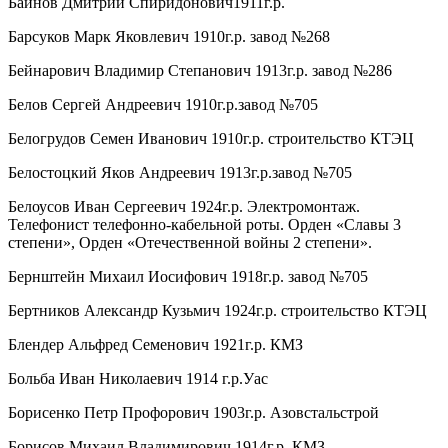
Байнов Дмитрий Спиридонович1911г.р.
Барсуков Марк Яковлевич 1910г.р. завод №268
Бейнарович Владимир Степанович 1913г.р. завод №286
Белов Сергей Андреевич 1910г.р.завод №705
Белогрудов Семен Иванович 1910г.р. строительство КТЭЦ
Белостоцкий Яков Андреевич 1913г.р.завод №705
Белоусов Иван Сергеевич 1924г.р. Электромонтаж.
Телефонист телефонно-кабельной роты. Орден «Славы 3
степени», Орден «Отечественной войны 2 степени».
Бернштейн Михаил Иосифович 1918г.р. завод №705
Бертников Александр Кузьмич 1924г.р. строительство КТЭЦ
Блендер Альфред Семенович 1921г.р. КМЗ
Больба Иван Николаевич 1914 г.р.Уас
Борисенко Петр Профорович 1903г.р. Азовстальстрой
Борисов Михаил Владимирович 1914г.р. КМЗ