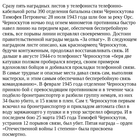
Сразу пять наградных листов у телефониста телефонно-
кабельной роты 390 отделения батальона связи Черноскутова
Тимофея Петровича: 28 июля 1943 года шли бои за реку Орс.
Черноскутов ночью под огнем минометов противника быстро
навел линию на переднем крае, обеспечив бесперебойную
связь, все порывы линии исправлял своевременно. Достоин
правительственной награды медаль «За отвагу». В следующем
наградном листе описано, как красноармеец Черноскутов,
будучи контуженным, продолжал восстанавливать связь. И
дальше в августе 1944-го телефонист Черноскутов «беря две
катушки ползком пробирался вперед, своим примером
вдохновлял бойцов и добивался прокладки телефонной связи.
В самые трудные и опасные места давал связь сам, выполняя
мастерски, и этим самым обеспечивал бесперебойную связь
командованию». В феврале 1945 года отделение Черноскутова
приняло бой с превосходящим противником и в течение часа
подбило бронетранспортер и разбили группу немцев, из них
34 было убито, и 15 взяли в плен. Сам т. Черноскутов первым
вскочил на бронетранспортер и прикладом автомата сбил в
воду заряжающего у пушки и в упор застрелил офицера. И в
последнем бою 25 марта 1945 года Тимофей Черноскутов,
устранив 12 порывов связи, был убит. Пятая награда – орден
«Отечественной войны 1 степени» была присвоена
посмертно.