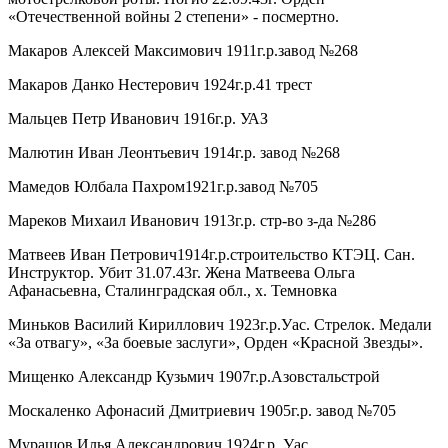
«Отечественной войны 2 степени» - посмертно.
Макаров Алексей Максимович 1911г.р.завод №268
Макаров Данко Нестерович 1924г.р.41 трест
Мальцев Петр Иванович 1916г.р. УАЗ
Малютин Иван Леонтьевич 1914г.р. завод №268
Мамедов Юлбала Пахром1921г.р.завод №705
Мареков Михаил Иванович 1913г.р. стр-во з-да №286
Матвеев Иван Петрович1914г.р.строительство КТЭЦ. Сан.
Инструктор. Убит 31.07.43г. Жена Матвеева Ольга
Афанасьевна, Сталинградская обл., х. Темновка
Миньков Василий Кириллович 1923г.р.Уас. Стрелок. Медали
«За отвагу», «За боевые заслуги», Орден «Красной Звезды».
Мищенко Александр Кузьмич 1907г.р.Азовстальстрой
Москаленко Афонасий Дмитриевич 1905г.р. завод №705
Мурашов Илья Александрович 1924г.р. Уас