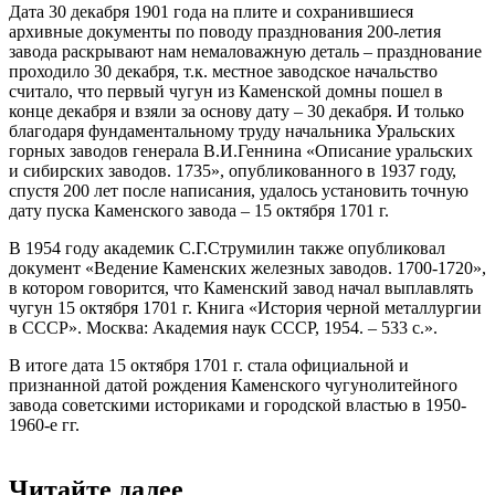
Дата 30 декабря 1901 года на плите и сохранившиеся
архивные документы по поводу празднования 200-летия
завода раскрывают нам немаловажную деталь – празднование
проходило 30 декабря, т.к. местное заводское начальство
считало, что первый чугун из Каменской домны пошел в
конце декабря и взяли за основу дату – 30 декабря. И только
благодаря фундаментальному труду начальника Уральских
горных заводов генерала В.И.Геннина «Описание уральских
и сибирских заводов. 1735», опубликованного в 1937 году,
спустя 200 лет после написания, удалось установить точную
дату пуска Каменского завода – 15 октября 1701 г.
В 1954 году академик С.Г.Струмилин также опубликовал
документ «Ведение Каменских железных заводов. 1700-1720»,
в котором говорится, что Каменский завод начал выплавлять
чугун 15 октября 1701 г. Книга «История черной металлургии
в СССР». Москва: Академия наук СССР, 1954. – 533 с.».
В итоге дата 15 октября 1701 г. стала официальной и
признанной датой рождения Каменского чугунолитейного
завода советскими историками и городской властью в 1950-
1960-е гг.
Читайте далее