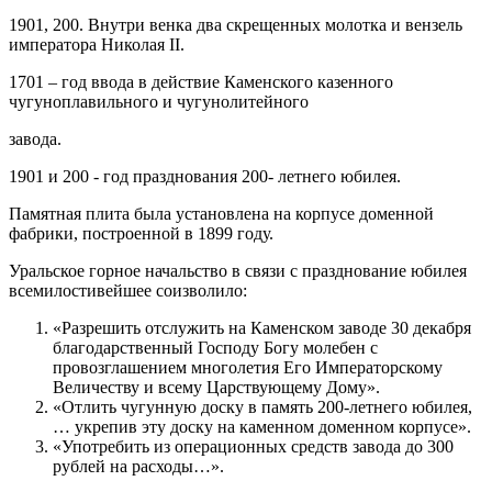
1901, 200. Внутри венка два скрещенных молотка и вензель
императора Николая II.
1701 – год ввода в действие Каменского казенного
чугуноплавильного и чугунолитейного
завода.
1901 и 200 - год празднования 200- летнего юбилея.
Памятная плита была установлена на корпусе доменной
фабрики, построенной в 1899 году.
Уральское горное начальство в связи с празднование юбилея
всемилостивейшее соизволило:
«Разрешить отслужить на Каменском заводе 30 декабря
благодарственный Господу Богу молебен с
провозглашением многолетия Его Императорскому
Величеству и всему Царствующему Дому».
«Отлить чугунную доску в память 200-летнего юбилея,
… укрепив эту доску на каменном доменном корпусе».
«Употребить из операционных средств завода до 300
рублей на расходы…».