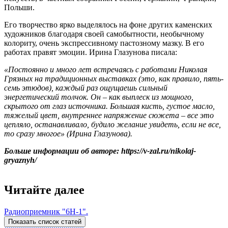
Польши.
Его творчество ярко выделялось на фоне других каменских
художников благодаря своей самобытности, необычному
колориту, очень экспрессивному пастозному мазку. В его
работах правят эмоции. Ирина Глазунова писала:
«Постоянно и много лет встречаясь с работами Николая
Грязных на традиционных выставках (это, как правило, пять-
семь этюдов), каждый раз ощущаешь сильный
энергетический толчок. Он – как выплеск из мощного,
скрытого от глаз источника. Большая кисть, густое масло,
тяжелый цвет, внутреннее напряжение сюжета – все это
цепляло, останавливало, будило желание увидеть, если не все,
то сразу многое» (Ирина Глазунова).
Больше информации об авторе: https://v-zal.ru/nikolaj-
gryaznyh/
Читайте далее
Радиоприемник "6Н-1".
Показать список статей