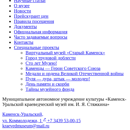
Научные статьи
О музее
Новости
Прейскурант цен
Правила посещения
Документы
Официальная информация
Часто задаваемые вопросы
Контакты
Специальные проекты
Виртуальный музей «Старый Каменск»
Город трудовой доблести
Сто лет Музею!
Каменцы — Герои Советского Союза
Медали и ордена Великой Отечественной войны
Пуля — дура, штык — молодец!
День памяти и скорби
Тайны музейного фонда
Муниципальное автономное учреждение культуры «Каменск-
Уральский краеведческий музей им. И. Я. Стяжкина»
Каменск-Уральский,
↗️
ул. Коммолодежи, 1
+7 3439 53-00-15
kraevedmuseum@mail.ru