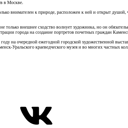
в в Москве.
ько внимателен к природе, расположен к ней и открыт душой, чт
е только внешнее сходство волнует художника, но он обязательн
трации города на создание портретов почетных граждан Каменс
7 году на очередной ежегодной городской художественной выстав
енск-Уральского краеведческого музея и во многих частных кол