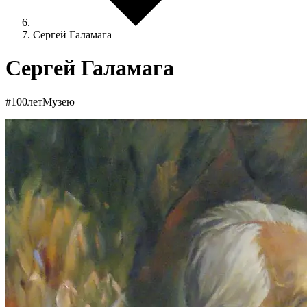
Сергей Галамага
Сергей Галамага
#100летМузею