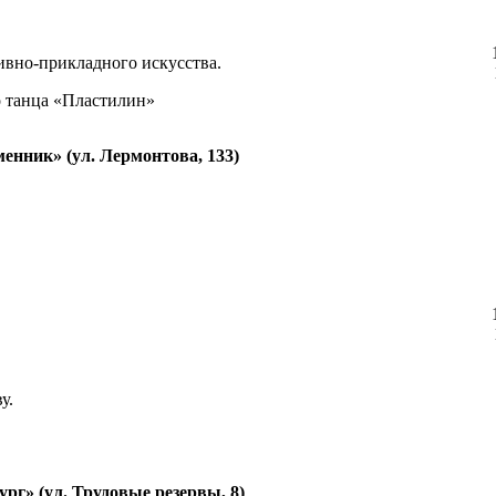
ивно-прикладного искусства.
о танца «Пластилин»
енник» (ул. Лермонтова, 133)
у.
рг» (ул. Трудовые резервы, 8)