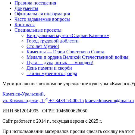
Правила посещения
Документы
Официальная информация
Часто задаваемые вопросы
Контакты
Специальные проекты
Виртуальный музей «Старый Каменск»
Город трудовой доблести
Сто лет Музею!
Каменцы — Герои Советского Союза
Медали и ордена Великой Отечественной войны
Пуля — дура, штык — молодец!
День памяти и скорби
Тайны музейного фонда
Муниципальное автономное учреждение культуры «Каменск-Ур
Каменск-Уральский,
↗️
ул. Коммолодежи, 1
+7 3439 53-00-15
kraevedmuseum@mail.ru
ИНН 6612014995 ОГРН 1046600626050
Сайт работает с 2014 г., текущая версия с 2025 г.
При использовании материалов просим сделать ссылку на этот