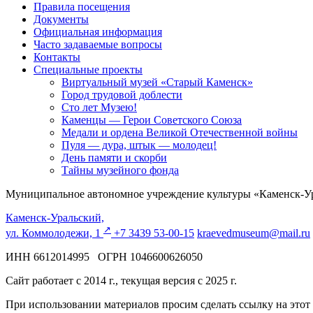
Правила посещения
Документы
Официальная информация
Часто задаваемые вопросы
Контакты
Специальные проекты
Виртуальный музей «Старый Каменск»
Город трудовой доблести
Сто лет Музею!
Каменцы — Герои Советского Союза
Медали и ордена Великой Отечественной войны
Пуля — дура, штык — молодец!
День памяти и скорби
Тайны музейного фонда
Муниципальное автономное учреждение культуры «Каменск-Ур
Каменск-Уральский,
↗️
ул. Коммолодежи, 1
+7 3439 53-00-15
kraevedmuseum@mail.ru
ИНН 6612014995 ОГРН 1046600626050
Сайт работает с 2014 г., текущая версия с 2025 г.
При использовании материалов просим сделать ссылку на этот