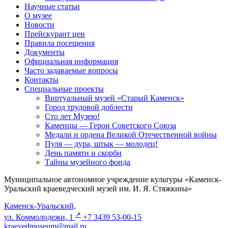
Научные статьи
О музее
Новости
Прейскурант цен
Правила посещения
Документы
Официальная информация
Часто задаваемые вопросы
Контакты
Специальные проекты
Виртуальный музей «Старый Каменск»
Город трудовой доблести
Сто лет Музею!
Каменцы — Герои Советского Союза
Медали и ордена Великой Отечественной войны
Пуля — дура, штык — молодец!
День памяти и скорби
Тайны музейного фонда
Муниципальное автономное учреждение культуры «Каменск-
Уральский краеведческий музей им. И. Я. Стяжкина»
Каменск-Уральский,
↗️
ул. Коммолодежи, 1
+7 3439 53-00-15
kraevedmuseum@mail.ru