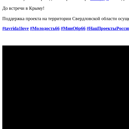
До встречи в Крыму!
Поддержка проекта на территории Свердловской области осуще
#tavrida1love
#Молодость66
#МинОбр66
#НацПроектыРосси