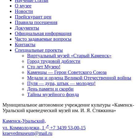
Научные статьи
О музее
Новости
Прейскурант цен
Правила посещения
Документы
Официальная информация
Часто задаваемые вопросы
Контакты
Специальные проекты
Виртуальный музей «Старый Каменск»
Город трудовой доблести
Сто лет Музею!
Каменцы — Герои Советского Союза
Медали и ордена Великой Отечественной войны
Пуля — дура, штык — молодец!
День памяти и скорби
Тайны музейного фонда
Муниципальное автономное учреждение культуры «Каменск-
Уральский краеведческий музей им. И. Я. Стяжкина»
Каменск-Уральский,
↗️
ул. Коммолодежи, 1
+7 3439 53-00-15
kraevedmuseum@mail.ru