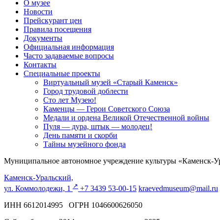
О музее
Новости
Прейскурант цен
Правила посещения
Документы
Официальная информация
Часто задаваемые вопросы
Контакты
Специальные проекты
Виртуальный музей «Старый Каменск»
Город трудовой доблести
Сто лет Музею!
Каменцы — Герои Советского Союза
Медали и ордена Великой Отечественной войны
Пуля — дура, штык — молодец!
День памяти и скорби
Тайны музейного фонда
Муниципальное автономное учреждение культуры «Каменск-Ур
Каменск-Уральский,
↗️
ул. Коммолодежи, 1
+7 3439 53-00-15
kraevedmuseum@mail.ru
ИНН 6612014995 ОГРН 1046600626050