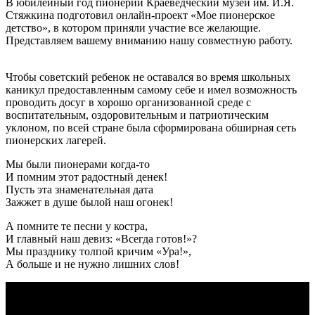
В юбилейный год пионерии Краеведческий музей им. И.Я.
Стяжкина подготовил онлайн-проект «Мое пионерское
детство», в котором приняли участие все желающие.
Представляем вашему вниманию нашу совместную работу.
​​​​​​Чтобы советский ребенок не оставался во время школьных
каникул предоставленным самому себе и имел возможность
проводить досуг в хорошо организованной среде с
воспитательным, оздоровительным и патриотическим
уклоном, по всей стране была сформирована обширная сеть
пионерских лагерей.
Мы были пионерами когда-то
И помним этот радостный денек!
Пусть эта знаменательная дата
Зажжет в душе былой наш огонек!
А помните те песни у костра,
И главный наш девиз: «Всегда готов!»?
Мы празднику толпой кричим «Ура!»,
А больше и не нужно лишних слов!