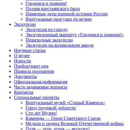
Гордимся и помним!
Поэзия крестьянского быта
Памятные даты военной истории России
Виртуальные прогулки по музею
Экскурсии
Экскурсия по городу
Экскурсионный маршрут «Гордимся и помним!»
Пешеходные экскурсии
Экскурсии на колокольном заводе
Научные статьи
О музее
Новости
Прейскурант цен
Правила посещения
Документы
Официальная информация
Часто задаваемые вопросы
Контакты
Специальные проекты
Виртуальный музей «Старый Каменск»
Город трудовой доблести
Сто лет Музею!
Каменцы — Герои Советского Союза
Медали и ордена Великой Отечественной войны
Пуля — дура, штык — молодец!