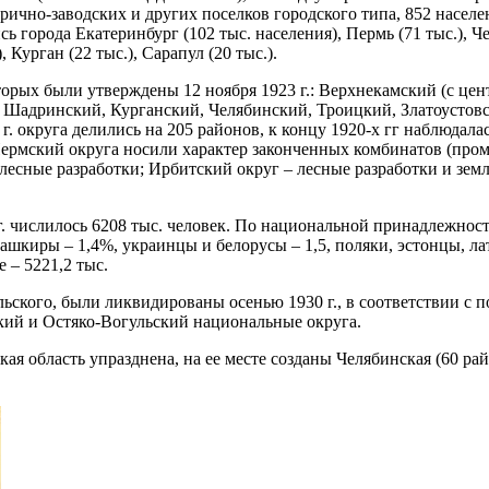
брично-заводских и других поселков городского типа, 852 насел
города Екатеринбург (102 тыс. населения), Пермь (71 тыс.), Чел
, Курган (22 тыс.), Сарапул (20 тыс.).
орых были утверждены 12 ноября 1923 г.: Верхнекамский (с цент
Шадринский, Курганский, Челябинский, Троицкий, Златоустовск
. округа делились на 205 районов, к концу 1920-х гг наблюдал
ермский округа носили характер законченных комбинатов (промы
лесные разработки; Ирбитский округ – лесные разработки и зе
г. числилось 6208 тыс. человек. По национальной принадлежност
ашкиры – 1,4%, украинцы и белорусы – 1,5, поляки, эстонцы, лат
е – 5221,2 тыс.
ьского, были ликвидированы осенью 1930 г., в соответствии с п
кий и Остяко-Вогульский национальные округа.
ая область упразднена, на ее месте созданы Челябинская (60 ра