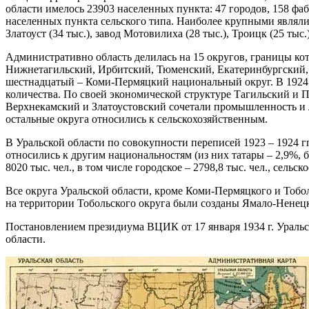
области имелось 23903 населенных пункта: 47 городов, 158 фа
населенных пункта сельского типа. Наиболее крупными являлись 
Златоуст (34 тыс.), завод Мотовилиха (28 тыс.), Троицк (25 тыс.)
Административно область делилась на 15 округов, границы кот
Нижнетагильский, Ирбитский, Тюменский, Екатеринбургский, 
шестнадцатый – Коми-Пермяцкий национальный округ. В 1924 г
количества. По своей экономической структуре Тагильский и П
Верхнекамский и Златоустовский сочетали промышленность и 
остальные округа относились к сельскохозяйственным.
В Уральской области по совокупности переписей 1923 – 1924 г
относились к другим национальностям (из них татары – 2,9%, б
8020 тыс. чел., в том числе городское – 2798,8 тыс. чел., сельско
Все округа Уральской области, кроме Коми-Пермяцкого и Тобол
на территории Тобольского округа были созданы Ямало-Ненец
Постановлением президиума ВЦИК от 17 января 1934 г. Уральск
области.