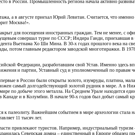
сто в России. Промышленность региона начала активно развиват
ажа, а в августе приехал Юрий Левитан. Считается, что именно
орит Москва!».
акрыт для посещения иностранных граждан. Тем не менее, с оф
Хрущевым совершал турне по СССР; Индира Ганди, приехавшая в 
дента Вьетнама Хо Ши Мина. В 30-х годах прошлого века на св
ады, потом главным редактором заводской многотиражки. В 1978
ссийской Федерации, разработавшим свой Устав. Именно здесь 
ижения и партии, Уставный суд и уполномоченный по правам ч
ервые в России были открыты золото, изумруды, платина, малах
оложен самый долгодействующий золотой рудник в мире. А в Ни
 мире по добыче этого металла. На Среднем Урале находится еди
 в Канаде и в Колумбии. В начале 90-х годов был добыт самый 
ся к палеолиту. Важнейшим событием в мире археологии стала н
авляет 11 тысяч лет.
бласти привлекают туристов. Например, индустриальный туризм
охранилась Северская домна – единственный в Европе образец 