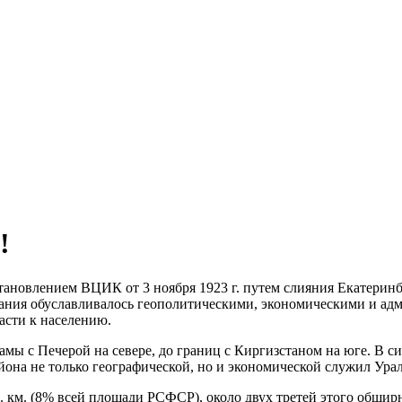
!
остановлением ВЦИК от 3 ноября 1923 г. путем слияния Екатери
ания обуславливалось геополитическими, экономическими и ад
асти к населению.
амы с Печерой на севере, до границ с Киргизстаном на юге. В с
она не только географической, но и экономической служил Урал
в. км. (8% всей площади РСФСР), около двух третей этого обшир