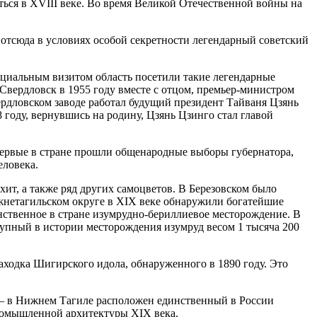
ься в XVIII веке. Во время Великой Отечественной войны на
 отсюда в условиях особой секретности легендарный советский
ициальным визитом область посетили такие легендарные
Свердловск в 1955 году вместе с отцом, премьер-министром
ердловском заводе работал будущий президент Тайваня Цзянь
 году, вернувшись на родину, Цзянь Цзинго стал главой
впервые в стране прошли общенародные выборы губернатора,
еловека.
ит, а также ряд других самоцветов. В Березовском было
жнетагильском округе в XIX веке обнаружили богатейшие
нственное в стране изумрудно-бериллиевое месторождение. В
крупный в истории месторождения изумруд весом 1 тысяча 200
аходка Шигирского идола, обнаруженного в 1890 году. Это
 – в Нижнем Тагиле расположен единственный в России
промышленной архитектуры XIX века.