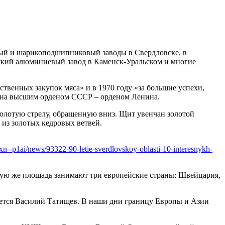
ный и шарикоподшипниковый заводы в Свердловске, в
ский алюминиевый завод в Каменск-Уральском и многие
твенных закупок мяса» и в 1970 году «за большие успехи,
дена высшим орденом СССР – орденом Ленина.
 золотую стрелу, обращенную вниз. Щит увенчан золотой
из золотых кедровых ветвей.
.xn--p1ai/news/93322-90-letie-sverdlovskoy-oblasti-10-interesnykh-
акую же площадь занимают три европейские страны: Швейцария,
тается Василий Татищев. В наши дни границу Европы и Азии