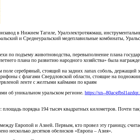
гонзавод в Нижнем Тагиле, Уралэлектротяжмаш, инструменталь
ральский и Среднеуральский медеплавильные комбинаты, Ураль
пехи по подъему животноводства, перевыполнение плана государс
летнего плана по развитию народного хозяйства» была награж
ом поле серебряный, стоящий на задних лапах соболь, держащий
рифоны с флагами Свердловской области, стоящие на подножии 
леной ленте с желтыми каймами по краям
ами об уникальном уральском регионе.
https://xn--80acgfbsl1azdqr
не: площадь порядка 194 тысяч квадратных километров. Почти т
 между Европой и Азией. Первым, кто провел эту границу, счи
лено несколько десятков обелисков «Европа – Азия».