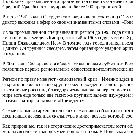
По объему промышленного производства область занимает 2 ме
Средний Урал было эвакуировано более 200 предприятий.
В июле 1941 года в Свердловск эвакуировали сокровища Эрмит
диктор выходил в эфир со своими знаменитыми словами: «Гов
Из-за промышленной специализации регион до 1993 года был з
личности, как Фидель Кастро, который в 1963 году вместе с 
Индии Джавахарлалом Неру. В том же году город принял прези
Цзинго. Он трудился слесарем, затем бригадиром ударной бриг
государства.
В 90-е годы Свердловская область стала первым субъектом Ро
появились первые региональные общественно-политические дв
Регион по праву именуют «самоцветный край». Именно здесь вп
открыто первое в стране крупное месторождение золота, расп
платиновые россыпи, благодаря чему вышла на первое место в
мире есть еще только две таких же крупных залежи изумрудов:
граммов, который назвали «Президент».
Самые старые из археологических памятников области относят
древнейшая деревянная скульптура в мире, возраст которой сост
Как природные, так и исторические достопримечательности о
металлургический завод-музей полного цикла. В Полевском с