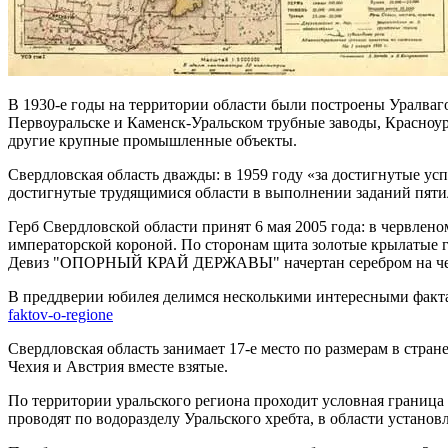
В 1930-е годы на территории области были построены Уралва
Первоуральске и Каменск-Уральском трубные заводы, Красноу
другие крупные промышленные объекты.
Свердловская область дважды: в 1959 году «за достигнутые ус
достигнутые трудящимися области в выполнении заданий пяти
Герб Свердловской области принят 6 мая 2005 года: в червлен
императорской короной. По сторонам щита золотые крылатые г
Девиз "ОПОРНЫЙ КРАЙ ДЕРЖАВЫ" начертан серебром на черв
В преддверии юбилея делимся несколькими интересными факт
faktov-o-regione
Свердловская область занимает 17-е место по размерам в стра
Чехия и Австрия вместе взятые.
По территории уральского региона проходит условная граница
проводят по водоразделу Уральского хребта, в области установ