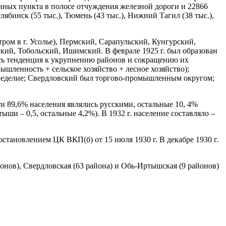
енных пункта в полосе отчуждения железной дороги и 22866
ябинск (55 тыс.), Тюмень (43 тыс.), Нижний Тагил (38 тыс.),
ром в г. Усолье), Пермский, Сарапульский, Кунгурский,
ий, Тобольский, Ишимский. В феврале 1925 г. был образован
ась тенденция к укрупнению районов и сокращению их
шленность + сельское хозяйство + лесное хозяйство);
мледелие; Свердловский был торгово-промышленным округом;
и 89,6% населения являлись русскими, остальные 10, 4%
ыши – 0,5, остальные 4,2%). В 1932 г. население составляло –
остановлением ЦК ВКП(б) от 15 июля 1930 г. В декабре 1930 г.
йонов), Свердловская (63 района) и Обь-Иртышская (9 районов)