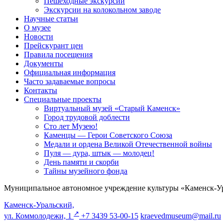
Пешеходные экскурсии
Экскурсии на колокольном заводе
Научные статьи
О музее
Новости
Прейскурант цен
Правила посещения
Документы
Официальная информация
Часто задаваемые вопросы
Контакты
Специальные проекты
Виртуальный музей «Старый Каменск»
Город трудовой доблести
Сто лет Музею!
Каменцы — Герои Советского Союза
Медали и ордена Великой Отечественной войны
Пуля — дура, штык — молодец!
День памяти и скорби
Тайны музейного фонда
Муниципальное автономное учреждение культуры «Каменск-Ур
Каменск-Уральский,
↗️
ул. Коммолодежи, 1
+7 3439 53-00-15
kraevedmuseum@mail.ru