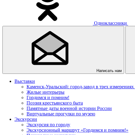
Одноклассники
Написать нам
Выставки
Каменск-Уральский: город-завод в трех измерениях
Жилые интерьеры
Гордимся и помним!
Поэзия крестьянского быта
Памятные даты военной истории России
Виртуальные прогулки по музею
Экскурсии
Экскурсия по городу
Экскурсионный маршрут «Гордимся и помним!»