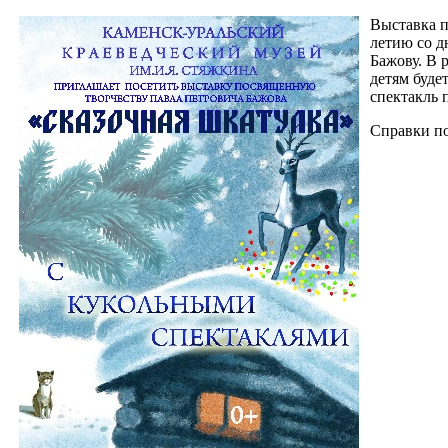
Выставка п
летию со д
Бажову. В 
детям буде
спектакль 
Справки по