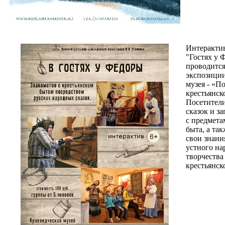
Интерактив
"Гостях у 
проводится
экспозиции
музея - «П
крестьянск
Посетител
сказок и за
с предмета
быта, а та
свои знани
устного на
творчества
крестьянск