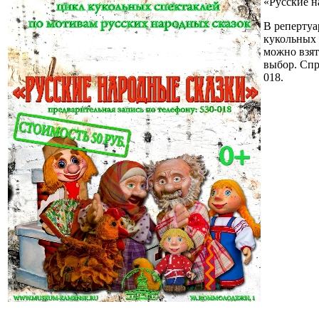
«Русские н
В репертуа
кукольных 
можно взят
выбор. Спр
018.