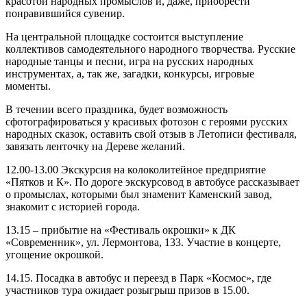
красотой народных промыслов и, даже, приобрести
понравившийся сувенир.
На центральной площадке состоится выступление
коллективов самодеятельного народного творчества. Русские
народные танцы и песни, игра на русских народных
инструментах, а, так же, загадки, конкурсы, игровые
моменты.
В течении всего праздника, будет возможность
сфотографироваться у красивых фотозон с героями русских
народных сказок, оставить свой отзыв в Летописи фестиваля,
завязать ленточку на Дереве желаний.
12.00-13.00 Экскурсия на колоколитейное предприятие
«Пятков и К». По дороге экскурсовод в автобусе рассказывает
о промыслах, которыми был знаменит Каменский завод,
знакомит с историей города.
13.15 – прибытие на «Фестиваль окрошки» к ДК
«Современник», ул. Лермонтова, 133. Участие в концерте,
угощение окрошкой.
14.15. Посадка в автобус и переезд в Парк «Космос», где
участников тура ожидает розыгрыш призов в 15.00.