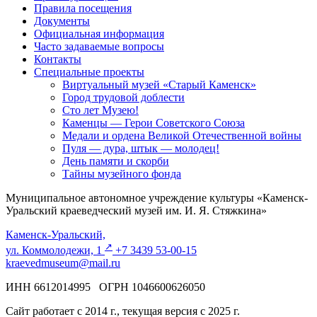
Правила посещения
Документы
Официальная информация
Часто задаваемые вопросы
Контакты
Специальные проекты
Виртуальный музей «Старый Каменск»
Город трудовой доблести
Сто лет Музею!
Каменцы — Герои Советского Союза
Медали и ордена Великой Отечественной войны
Пуля — дура, штык — молодец!
День памяти и скорби
Тайны музейного фонда
Муниципальное автономное учреждение культуры «Каменск-
Уральский краеведческий музей им. И. Я. Стяжкина»
Каменск-Уральский,
↗️
ул. Коммолодежи, 1
+7 3439 53-00-15
kraevedmuseum@mail.ru
ИНН 6612014995 ОГРН 1046600626050
Сайт работает с 2014 г., текущая версия с 2025 г.