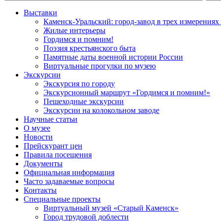
Выставки
Каменск-Уральский: город-завод в трех измерениях
Жилые интерьеры
Гордимся и помним!
Поэзия крестьянского быта
Памятные даты военной истории России
Виртуальные прогулки по музею
Экскурсии
Экскурсия по городу
Экскурсионный маршрут «Гордимся и помним!»
Пешеходные экскурсии
Экскурсии на колокольном заводе
Научные статьи
О музее
Новости
Прейскурант цен
Правила посещения
Документы
Официальная информация
Часто задаваемые вопросы
Контакты
Специальные проекты
Виртуальный музей «Старый Каменск»
Город трудовой доблести