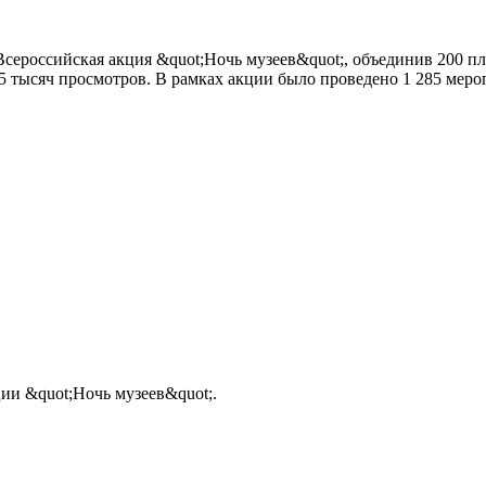
Всероссийская акция &quot;Ночь музеев&quot;, объединив 200 
5 тысяч просмотров. В рамках акции было проведено 1 285 меро
ии &quot;Ночь музеев&quot;.