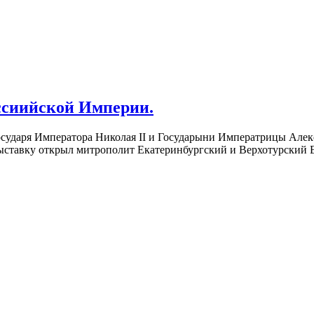
ссиийской Империи.
Государя Императора Николая II и Государыни Императрицы Але
ставку открыл митрополит Екатеринбургский и Верхотурский 