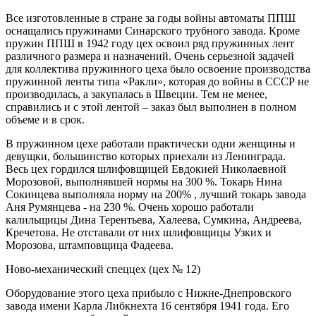
Все изготовленные в стране за годы войны автоматы ППШ
оснащались пружинами Синарского трубного завода. Кроме
пружин ППШ в 1942 году цех освоил ряд пружинных лент
различного размера и назначений. Очень серьезной задачей
для коллектива пружинного цеха было освоение производства
пружинной ленты типа «Ракли», которая до войны в СССР не
производилась, а закупалась в Швеции. Тем не менее,
справились и с этой лентой – заказ был выполнен в полном
объеме и в срок.
В пружинном цехе работали практически одни женщины и
девущки, большинство которых приехали из Ленинграда.
Весь цех гордился шлифовщицей Евдокией Николаевной
Морозовой, выполнявшей нормы на 300 %. Токарь Нина
Сокинцева выполняла норму на 200% , лучший токарь завода
Аня Румянцева - на 230 %. Очень хорошо работали
калильщицы Дина Терентьева, Халеева, Сумкина, Андреева,
Кречетова. Не отставали от них шлифовщицы Узких и
Морозова, штамповщица Фадеева.
Ново-механический спеццех (цех № 12)
Оборудование этого цеха прибыло с Нижне-Днепровского
завода имени Карла Либкнехта 16 сентября 1941 года. Его