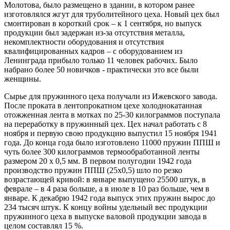
Молотова, было размещено в здании, в котором ранее
изготовлялся жгут для труболитейного цеха. Новый цех был
смонтирован в короткий срок – к 1 сентября, но выпуск
продукции был задержан из-за отсутствия металла,
некомплектности оборудования и отсутствия
квалифицированных кадров – с оборудованием из
Ленинграда прибыло только 11 человек рабочих. Было
набрано более 50 новичков - практически это все были
женщины.
Сырье для пружинного цеха получали из Ижевского завода.
После проката в лентопрокатном цехе холоднокатанная
отожженная лента в мотках по 25-30 килограммов поступала
на переработку в пружинный цех. Цех начал работать с 8
ноября и первую свою продукцию выпустил 15 ноября 1941
года. До конца года было изготовлено 11000 пружин ППШ и
чуть более 300 килограммов термообработанной ленты
размером 20 х 0,5 мм. В первом полугодии 1942 года
производство пружин ППШ (25х0,5) шло по резко
возрастающей кривой: в январе выпущено 25500 штук, в
феврале – в 4 раза больше, а в июле в 10 раз больше, чем в
январе. К декабрю 1942 года выпуск этих пружин вырос до
234 тысяч штук. К концу войны удельный вес продукции
пружинного цеха в выпуске валовой продукции завода в
целом составлял 15 %.