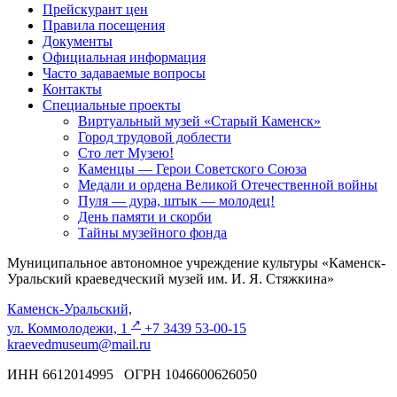
Прейскурант цен
Правила посещения
Документы
Официальная информация
Часто задаваемые вопросы
Контакты
Специальные проекты
Виртуальный музей «Старый Каменск»
Город трудовой доблести
Сто лет Музею!
Каменцы — Герои Советского Союза
Медали и ордена Великой Отечественной войны
Пуля — дура, штык — молодец!
День памяти и скорби
Тайны музейного фонда
Муниципальное автономное учреждение культуры «Каменск-
Уральский краеведческий музей им. И. Я. Стяжкина»
Каменск-Уральский,
↗️
ул. Коммолодежи, 1
+7 3439 53-00-15
kraevedmuseum@mail.ru
ИНН 6612014995 ОГРН 1046600626050