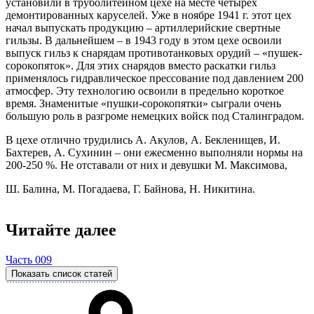
установили в труболитейном цехе на месте четырех
демонтированных каруселей. Уже в ноябре 1941 г. этот цех
начал выпускать продукцию – артиллерийские свертные
гильзы. В дальнейшем – в 1943 году в этом цехе освоили
выпуск гильз к снарядам противотанковых орудий – «пушек-
сорокопяток». Для этих снарядов вместо раскатки гильз
применялось гидравлическое прессование под давлением 200
атмосфер. Эту технологию освоили в предельно короткое
время. Знаменитые «пушки-сорокопятки» сыграли очень
большую роль в разгроме немецких войск под Сталинградом.
В цехе отлично трудились А. Акулов, А. Бекленищев, И.
Бахтерев, А. Сухинин – они ежесменно выполняли нормы на
200-250 %. Не отставали от них и девушки М. Максимова,
Ш. Балина, М. Погадаева, Г. Байнова, Н. Никитина.
Читайте далее
Часть 009
Показать список статей