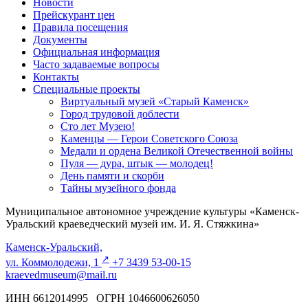
Новости
Прейскурант цен
Правила посещения
Документы
Официальная информация
Часто задаваемые вопросы
Контакты
Специальные проекты
Виртуальный музей «Старый Каменск»
Город трудовой доблести
Сто лет Музею!
Каменцы — Герои Советского Союза
Медали и ордена Великой Отечественной войны
Пуля — дура, штык — молодец!
День памяти и скорби
Тайны музейного фонда
Муниципальное автономное учреждение культуры «Каменск-
Уральский краеведческий музей им. И. Я. Стяжкина»
Каменск-Уральский,
↗️
ул. Коммолодежи, 1
+7 3439 53-00-15
kraevedmuseum@mail.ru
ИНН 6612014995 ОГРН 1046600626050