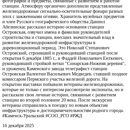
фотографии и предметы, связанные с развитием и работой
станции. Атмосферу органично дополнили представленные
железнодорожные сигнально-осветительные фонари разных
эпох с зажженными огнями. Хранитель музейных предметов
и член Русского географического общества Даниил
Абелинскас рассказал историю основания станции
Островская, озвучил имена и фамилии руководителей
строительства и станции, внесших значительный влад в
развитие железнодорожной инфраструктуры в
дореволюционный период. Это Николай Степанович
Островский, строивший и руководивший станцией после
открытия 6 декабря 1885 г., и Фаддей Николаевич Енткевич,
руководивший стройкой ветки "Синарская-Нижняя деревня",
и уроженец Каменского завода телеграфист станции
Островская Валентин Васильевич Медведев, ставший позднее
комиссаром Пермского участка железной дороги. На
открытии выставки побывали ветераны-железнодорожники,
которые не только с интересом рассмотрели экспонаты, но и
рассказали свои личные истории, связанные с развитием
станции во второй половине 20 века. После экскурсии
ветераны отправились в поездку по новым объектам
инфраструктуры и достопримечательностям родного города.
#Каменск-Уральский #СОО_РГО #РЖД
16 декабря 2025