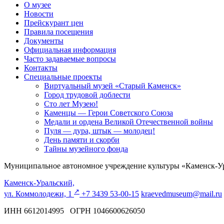
О музее
Новости
Прейскурант цен
Правила посещения
Документы
Официальная информация
Часто задаваемые вопросы
Контакты
Специальные проекты
Виртуальный музей «Старый Каменск»
Город трудовой доблести
Сто лет Музею!
Каменцы — Герои Советского Союза
Медали и ордена Великой Отечественной войны
Пуля — дура, штык — молодец!
День памяти и скорби
Тайны музейного фонда
Муниципальное автономное учреждение культуры «Каменск-Ур
Каменск-Уральский,
↗️
ул. Коммолодежи, 1
+7 3439 53-00-15
kraevedmuseum@mail.ru
ИНН 6612014995 ОГРН 1046600626050